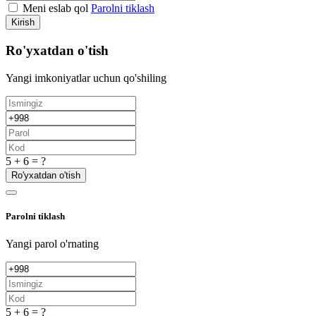
Meni eslab qol
Parolni tiklash
Kirish
Ro'yxatdan o'tish
Yangi imkoniyatlar uchun qo'shiling
5 + 6 = ?
Ro'yxatdan o'tish
Parolni tiklash
Yangi parol o'rnating
5 + 6 = ?