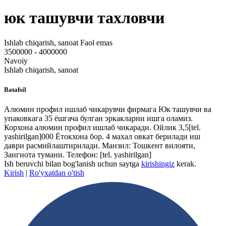
юк ташувчи тахловчи
Ishlab chiqarish, sanoat
Faol emas
3500000 - 4000000
Navoiy
Ishlab chiqarish, sanoat
Batafsil
Алюмин профил ишлаб чикарувчи фирмага Юк ташувчи ва
упаковкага 35 ёшгача булган эркакларни ишга оламиз.
Корхона алюмин профил ишлаб чикаради. Ойлик 3,5
[tel.
yashirilgan]
000 Ётокхона бор. 4 махал овкат берилади иш
даври расмийлаштирилади. Манзил: Тошкент вилояти,
Зангиота тумани. Телефон:
[tel. yashirilgan]
Ish beruvchi bilan bog'lanish uchun saytga
kirishingiz
kerak.
Kirish
|
Ro'yxatdan o'tish