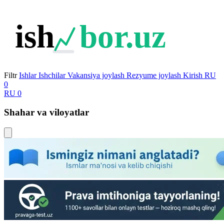
ish
bor.uz
Filtr
Ishlar
Ishchilar
Vakansiya joylash
Rezyume joylash
Kirish
RU
0
RU
0
Shahar va viloyatlar