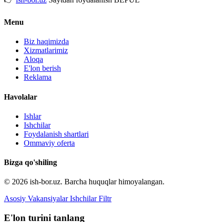
Menu
Biz haqimizda
Xizmatlarimiz
Aloqa
E'lon berish
Reklama
Havolalar
Ishlar
Ishchilar
Foydalanish shartlari
Ommaviy oferta
Bizga qo'shiling
© 2026 ish-bor.uz. Barcha huquqlar himoyalangan.
Asosiy
Vakansiyalar
Ishchilar
Filtr
E'lon turini tanlang