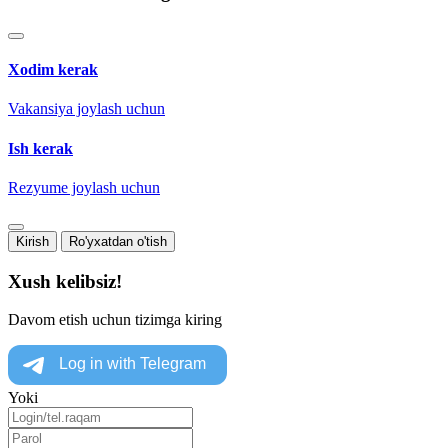
Xodim kerak
Vakansiya joylash uchun
Ish kerak
Rezyume joylash uchun
Kirish
Ro'yxatdan o'tish
Xush kelibsiz!
Davom etish uchun tizimga kiring
Yoki