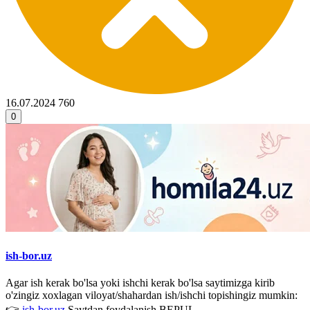
16.07.2024
760
0
ish-bor.uz
Agar ish kerak bo'lsa yoki ishchi kerak bo'lsa saytimizga kirib
o'zingiz xoxlagan viloyat/shahardan ish/ishchi topishingiz mumkin:
👉
ish-bor.uz
Saytdan foydalanish BEPUL