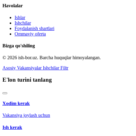
Havolalar
Ishlar
Ishchilar
Foydalanish shartlari
Ommaviy oferta
Bizga qo'shiling
© 2026 ish-bor.uz. Barcha huquqlar himoyalangan.
Asosiy
Vakansiyalar
Ishchilar
Filtr
E'lon turini tanlang
Xodim kerak
Vakansiya joylash uchun
Ish kerak