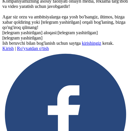
Kompaniyamizning asosiy faoliyati onlayn media, reklama targ'iboti
va video yaratish uchun javobgardir!
Agar siz orzu va ambitsiyalarga ega yosh bo'lsangiz, iltimos, bizga
xabar qoldiring yoki
[telegram yashirilgan]
orqali bog'laning, bizga
qo'ng'iroq qilmang!
[telegram yashirilgan]
aloqasi:
[telegram yashirilgan]
[telegram yashirilgan]
Ish beruvchi bilan bog'lanish uchun saytga
kirishingiz
kerak.
Kirish
|
Ro'yxatdan o'tish