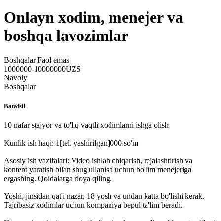
Onlayn xodim, menejer va
boshqa lavozimlar
Boshqalar
Faol emas
1000000-10000000UZS
Navoiy
Boshqalar
Batafsil
10 nafar stajyor va to'liq vaqtli xodimlarni ishga olish
Kunlik ish haqi: 1
[tel. yashirilgan]
000 so'm
Asosiy ish vazifalari: Video ishlab chiqarish, rejalashtirish va
kontent yaratish bilan shug'ullanish uchun bo'lim menejeriga
ergashing. Qoidalarga rioya qiling.
Yoshi, jinsidan qat'i nazar, 18 yosh va undan katta bo'lishi kerak.
Tajribasiz xodimlar uchun kompaniya bepul ta'lim beradi.