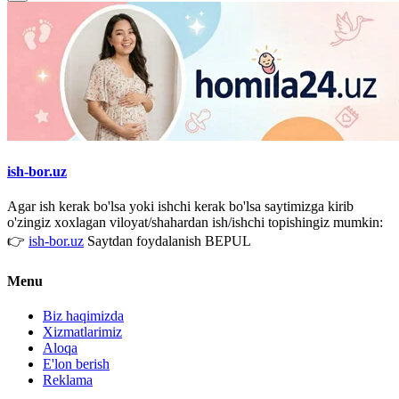
ish-bor.uz
Agar ish kerak bo'lsa yoki ishchi kerak bo'lsa saytimizga kirib
o'zingiz xoxlagan viloyat/shahardan ish/ishchi topishingiz mumkin:
👉
ish-bor.uz
Saytdan foydalanish BEPUL
Menu
Biz haqimizda
Xizmatlarimiz
Aloqa
E'lon berish
Reklama