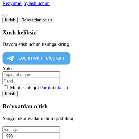
Rezyume joylash uchun
Kirish
Ro'yxatdan o'tish
Xush kelibsiz!
Davom etish uchun tizimga kiring
Yoki
Meni eslab qol
Parolni tiklash
Kirish
Ro'yxatdan o'tish
Yangi imkoniyatlar uchun qo'shiling