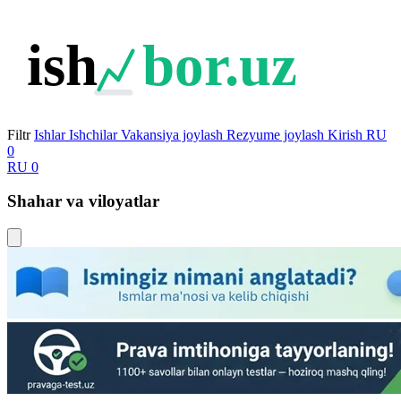
ish
bor.uz
Filtr
Ishlar
Ishchilar
Vakansiya joylash
Rezyume joylash
Kirish
RU
0
RU
0
Shahar va viloyatlar