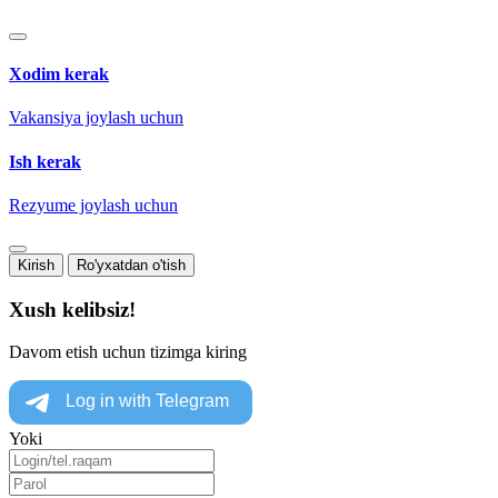
Xodim kerak
Vakansiya joylash uchun
Ish kerak
Rezyume joylash uchun
Kirish
Ro'yxatdan o'tish
Xush kelibsiz!
Davom etish uchun tizimga kiring
Yoki