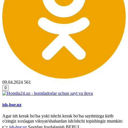
09.04.2024
561
0
ish-bor.uz
Agar ish kerak bo'lsa yoki ishchi kerak bo'lsa saytimizga kirib
o'zingiz xoxlagan viloyat/shahardan ish/ishchi topishingiz mumkin:
👉
ish-bor.uz
Saytdan foydalanish BEPUL