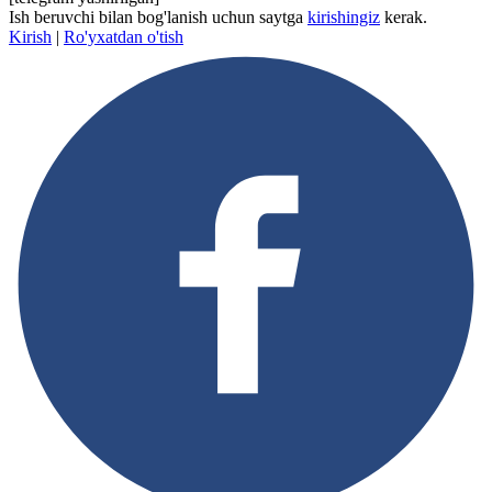
Ish beruvchi bilan bog'lanish uchun saytga
kirishingiz
kerak.
Kirish
|
Ro'yxatdan o'tish