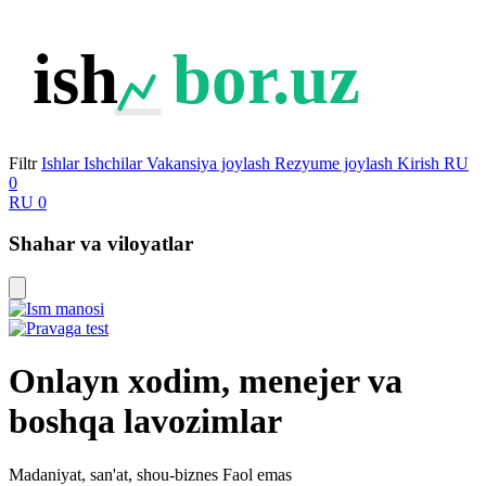
ish
bor.uz
Filtr
Ishlar
Ishchilar
Vakansiya joylash
Rezyume joylash
Kirish
RU
0
RU
0
Shahar va viloyatlar
Onlayn xodim, menejer va
boshqa lavozimlar
Madaniyat, san'at, shou-biznes
Faol emas