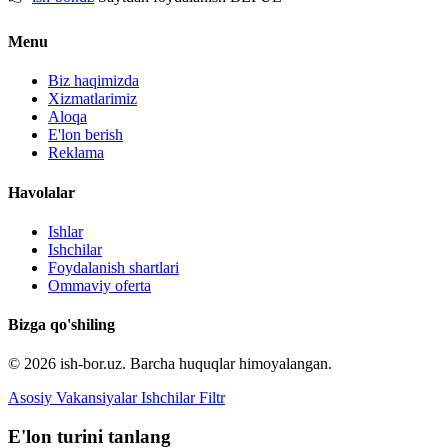
Menu
Biz haqimizda
Xizmatlarimiz
Aloqa
E'lon berish
Reklama
Havolalar
Ishlar
Ishchilar
Foydalanish shartlari
Ommaviy oferta
Bizga qo'shiling
© 2026 ish-bor.uz. Barcha huquqlar himoyalangan.
Asosiy
Vakansiyalar
Ishchilar
Filtr
E'lon turini tanlang