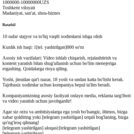
1000000-10000000UZS
Toshkent viloyati
Madaniyat, san'at, shou-biznes
Batafsil
10 nafar stajyor va to'liq vaqtli xodimlarni ishga olish
Kunlik ish haqi: 1
[tel. yashirilgan]
000 so'm
Asosiy ish vazifalari: Video ishlab chiqarish, rejalashtirish va
kontent yaratish bilan shug'ullanish uchun bo'lim menejeriga
ergashing. Qoidalarga rioya qiling.
Yoshi, jinsidan qat'i nazar, 18 yosh va undan katta bo'lishi kerak.
Tajribasiz xodimlar uchun kompaniya bepul ta'lim beradi.
Kompaniyamizning asosiy faoliyati onlayn media, reklama targ'iboti
va video yaratish uchun javobgardir!
Agar siz orzu va ambitsiyalarga ega yosh bo'lsangiz, iltimos, bizga
xabar qoldiring yoki
[telegram yashirilgan]
orqali bog'laning, bizga
qo'ng'iroq qilmang!
[telegram yashirilgan]
aloqasi:
[telegram yashirilgan]
[telegram yashirilgan]