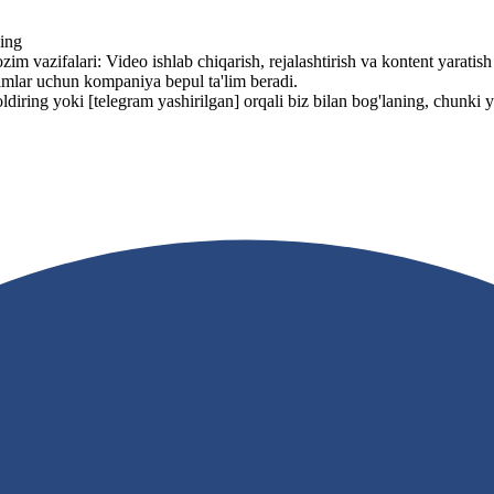
ning
vazifalari: Video ishlab chiqarish, rejalashtirish va kontent yaratish 
dimlar uchun kompaniya bepul ta'lim beradi.
oldiring yoki
[telegram yashirilgan]
orqali biz bilan bog'laning, chunki 