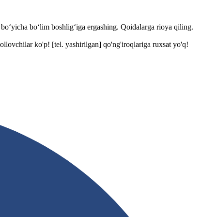
bo‘yicha bo‘lim boshlig‘iga ergashing. Qoidalarga rioya qiling.
yollovchilar ko'p!
[tel. yashirilgan]
qo'ng'iroqlariga ruxsat yo'q!