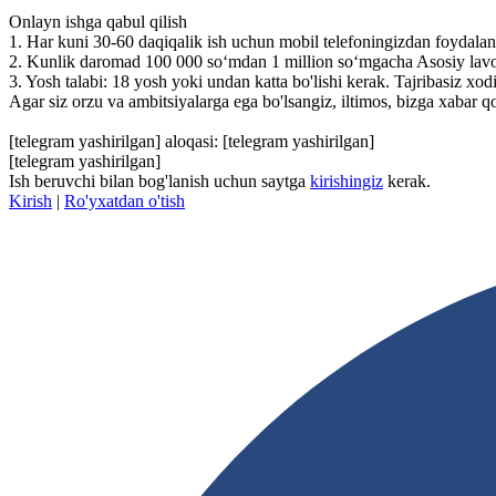
Onlayn ishga qabul qilish
1. Har kuni 30-60 daqiqalik ish uchun mobil telefoningizdan foydala
2. Kunlik daromad 100 000 so‘mdan 1 million so‘mgacha Asosiy lavozim 
3. Yosh talabi: 18 yosh yoki undan katta bo'lishi kerak. Tajribasiz xo
Agar siz orzu va ambitsiyalarga ega bo'lsangiz, iltimos, bizga xabar q
[telegram yashirilgan]
aloqasi:
[telegram yashirilgan]
[telegram yashirilgan]
Ish beruvchi bilan bog'lanish uchun saytga
kirishingiz
kerak.
Kirish
|
Ro'yxatdan o'tish