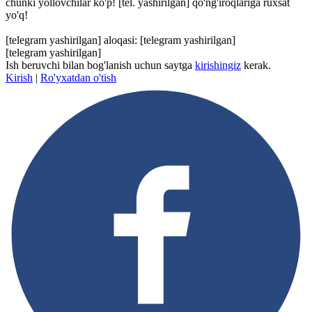
chunki yollovchilar ko'p!
[tel. yashirilgan]
qo'ng'iroqlariga ruxsat
yo'q!
[telegram yashirilgan]
aloqasi:
[telegram yashirilgan]
[telegram yashirilgan]
Ish beruvchi bilan bog'lanish uchun saytga
kirishingiz
kerak.
Kirish
|
Ro'yxatdan o'tish