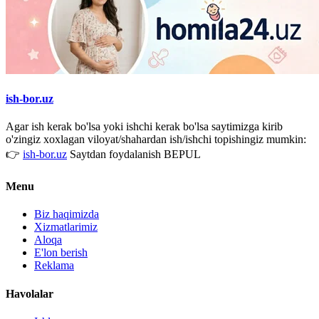
ish-bor.uz
Agar ish kerak bo'lsa yoki ishchi kerak bo'lsa saytimizga kirib
o'zingiz xoxlagan viloyat/shahardan ish/ishchi topishingiz mumkin:
👉
ish-bor.uz
Saytdan foydalanish BEPUL
Menu
Biz haqimizda
Xizmatlarimiz
Aloqa
E'lon berish
Reklama
Havolalar