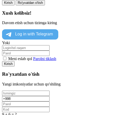
Kirish
Ro'yxatdan o'tish
Xush kelibsiz!
Davom etish uchun tizimga kiring
Yoki
Meni eslab qol
Parolni tiklash
Kirish
Ro'yxatdan o'tish
Yangi imkoniyatlar uchun qo'shiling
9 + 6 = ?