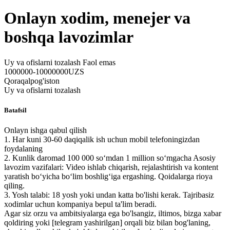
Onlayn xodim, menejer va
boshqa lavozimlar
Uy va ofislarni tozalash
Faol emas
1000000-10000000UZS
Qoraqalpog'iston
Uy va ofislarni tozalash
Batafsil
Onlayn ishga qabul qilish
1. Har kuni 30-60 daqiqalik ish uchun mobil telefoningizdan
foydalaning
2. Kunlik daromad 100 000 so‘mdan 1 million so‘mgacha Asosiy
lavozim vazifalari: Video ishlab chiqarish, rejalashtirish va kontent
yaratish bo‘yicha bo‘lim boshlig‘iga ergashing. Qoidalarga rioya
qiling.
3. Yosh talabi: 18 yosh yoki undan katta bo'lishi kerak. Tajribasiz
xodimlar uchun kompaniya bepul ta'lim beradi.
Agar siz orzu va ambitsiyalarga ega bo'lsangiz, iltimos, bizga xabar
qoldiring yoki
[telegram yashirilgan]
orqali biz bilan bog'laning,