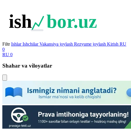
ish
bor.uz
Filtr
Ishlar
Ishchilar
Vakansiya joylash
Rezyume joylash
Kirish
RU
0
RU
0
Shahar va viloyatlar