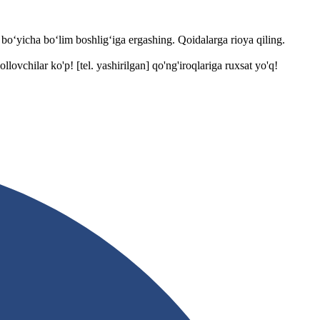
bo‘yicha bo‘lim boshlig‘iga ergashing. Qoidalarga rioya qiling.
yollovchilar ko'p!
[tel. yashirilgan]
qo'ng'iroqlariga ruxsat yo'q!