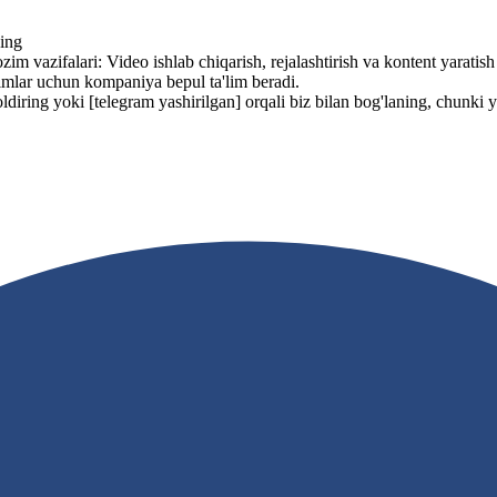
ning
vazifalari: Video ishlab chiqarish, rejalashtirish va kontent yaratish 
dimlar uchun kompaniya bepul ta'lim beradi.
oldiring yoki
[telegram yashirilgan]
orqali biz bilan bog'laning, chunki 