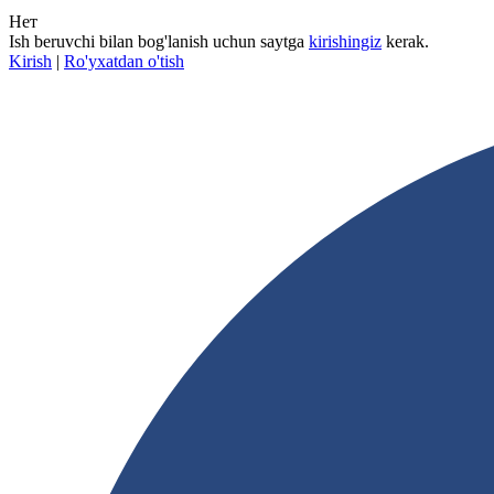
Нет
Ish beruvchi bilan bog'lanish uchun saytga
kirishingiz
kerak.
Kirish
|
Ro'yxatdan o'tish