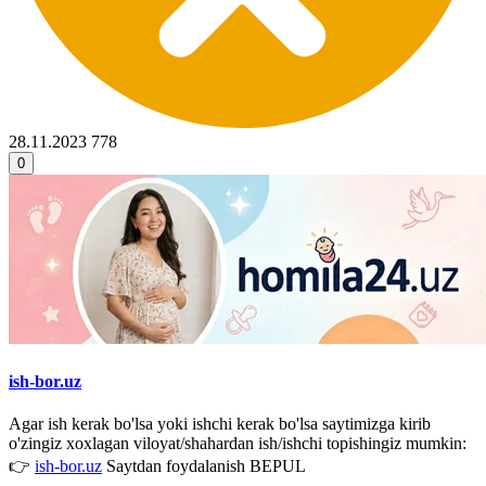
28.11.2023
778
0
ish-bor.uz
Agar ish kerak bo'lsa yoki ishchi kerak bo'lsa saytimizga kirib
o'zingiz xoxlagan viloyat/shahardan ish/ishchi topishingiz mumkin:
👉
ish-bor.uz
Saytdan foydalanish BEPUL