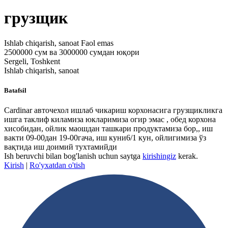
грузщик
Ishlab chiqarish, sanoat
Faol emas
2500000 сум ва 3000000 сумдан юқори
Sergeli, Toshkent
Ishlab chiqarish, sanoat
Batafsil
Cardinar авточехол ишлаб чикариш корхонасига грузщикликга
ишга таклиф киламиза юкларимиза огир эмас , обед корхона
хисобидан, ойлик маошдан ташкари продуктамиза бор,, иш
вакти 09-00дан 19-00гача, иш куни6/1 кун, ойлигимиза ўз
вақтида иш доимий тухтамийди
Ish beruvchi bilan bog'lanish uchun saytga
kirishingiz
kerak.
Kirish
|
Ro'yxatdan o'tish