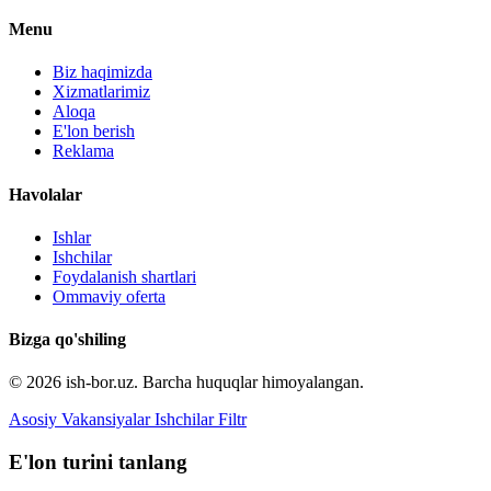
Menu
Biz haqimizda
Xizmatlarimiz
Aloqa
E'lon berish
Reklama
Havolalar
Ishlar
Ishchilar
Foydalanish shartlari
Ommaviy oferta
Bizga qo'shiling
© 2026 ish-bor.uz. Barcha huquqlar himoyalangan.
Asosiy
Vakansiyalar
Ishchilar
Filtr
E'lon turini tanlang