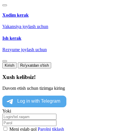
Xodim kerak
Vakansiya joylash uchun
Ish kerak
Rezyume joylash uchun
Kirish
Ro'yxatdan o'tish
Xush kelibsiz!
Davom etish uchun tizimga kiring
Yoki
Meni eslab qol
Parolni tiklash