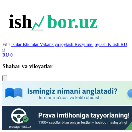
ish
bor.uz
Filtr
Ishlar
Ishchilar
Vakansiya joylash
Rezyume joylash
Kirish
RU
0
RU
0
Shahar va viloyatlar