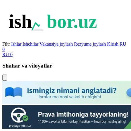
ish
bor.uz
Filtr
Ishlar
Ishchilar
Vakansiya joylash
Rezyume joylash
Kirish
RU
0
RU
0
Shahar va viloyatlar