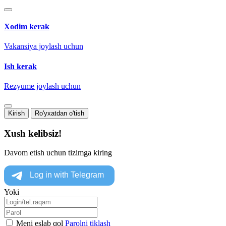
Xodim kerak
Vakansiya joylash uchun
Ish kerak
Rezyume joylash uchun
Kirish
Ro'yxatdan o'tish
Xush kelibsiz!
Davom etish uchun tizimga kiring
Yoki
Meni eslab qol
Parolni tiklash