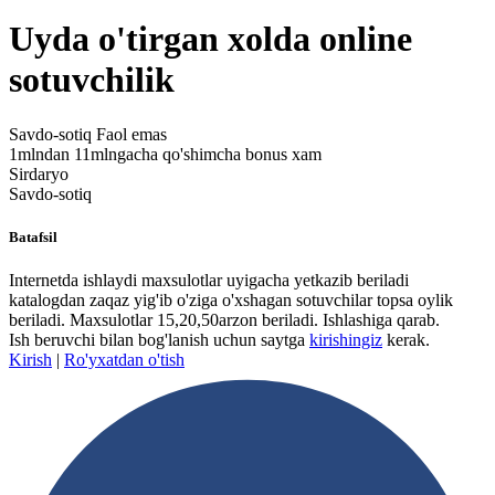
Uyda o'tirgan xolda online
sotuvchilik
Savdo-sotiq
Faol emas
1mlndan 11mlngacha qo'shimcha bonus xam
Sirdaryo
Savdo-sotiq
Batafsil
Internetda ishlaydi maxsulotlar uyigacha yetkazib beriladi
katalogdan zaqaz yig'ib o'ziga o'xshagan sotuvchilar topsa oylik
beriladi. Maxsulotlar 15,20,50arzon beriladi. Ishlashiga qarab.
Ish beruvchi bilan bog'lanish uchun saytga
kirishingiz
kerak.
Kirish
|
Ro'yxatdan o'tish