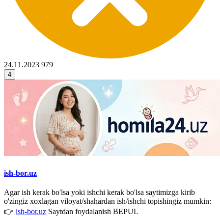
24.11.2023
979
4
ish-bor.uz
Agar ish kerak bo'lsa yoki ishchi kerak bo'lsa saytimizga kirib
o'zingiz xoxlagan viloyat/shahardan ish/ishchi topishingiz mumkin:
👉
ish-bor.uz
Saytdan foydalanish BEPUL