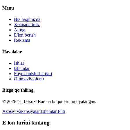
Menu
Biz haqimizda
Xizmatlarimiz
Aloqa
E'lon berish
Reklama
Havolalar
Ishlar
Ishchilar
Foydalanish shartlari
Ommaviy oferta
Bizga qo'shiling
© 2026 ish-bor.uz. Barcha huquqlar himoyalangan.
Asosiy
Vakansiyalar
Ishchilar
Filtr
E'lon turini tanlang