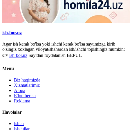
ish-bor.uz
Agar ish kerak bo'lsa yoki ishchi kerak bo'lsa saytimizga kirib
o'zingiz xoxlagan viloyat/shahardan ish/ishchi topishingiz mumkin:
👉
ish-bor.uz
Saytdan foydalanish BEPUL
Menu
Biz haqimizda
Xizmatlarimiz
Aloqa
E'lon berish
Reklama
Havolalar
Ishlar
Ishchilar