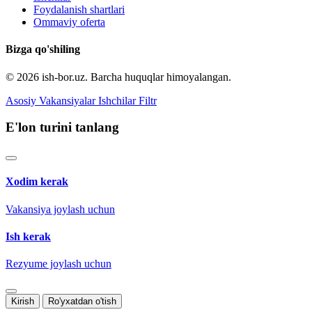
Foydalanish shartlari
Ommaviy oferta
Bizga qo'shiling
© 2026 ish-bor.uz. Barcha huquqlar himoyalangan.
Asosiy
Vakansiyalar
Ishchilar
Filtr
E'lon turini tanlang
Xodim kerak
Vakansiya joylash uchun
Ish kerak
Rezyume joylash uchun
Kirish
Ro'yxatdan o'tish