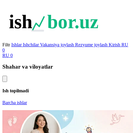
ish
bor.uz
Filtr
Ishlar
Ishchilar
Vakansiya joylash
Rezyume joylash
Kirish
RU
0
RU
0
Shahar va viloyatlar
Ish topilmadi
Barcha ishlar