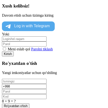
Xush kelibsiz!
Davom etish uchun tizimga kiring
Yoki
Meni eslab qol
Parolni tiklash
Kirish
Ro'yxatdan o'tish
Yangi imkoniyatlar uchun qo'shiling
8 + 9 = ?
Ro'yxatdan o'tish