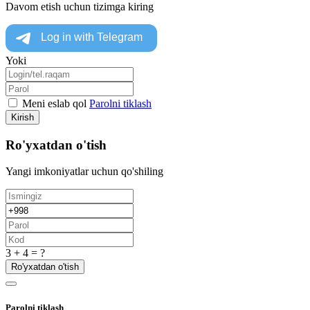
Davom etish uchun tizimga kiring
Yoki
Meni eslab qol
Parolni tiklash
Kirish
Ro'yxatdan o'tish
Yangi imkoniyatlar uchun qo'shiling
3 + 4 = ?
Ro'yxatdan o'tish
Parolni tiklash