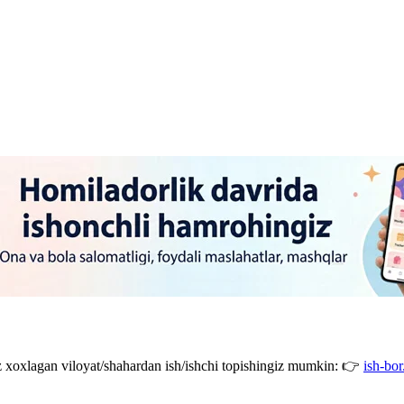
giz xoxlagan viloyat/shahardan ish/ishchi topishingiz mumkin: 👉
ish-bor