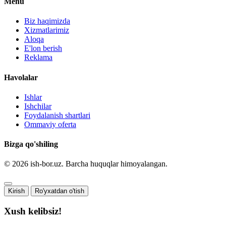
Menu
Biz haqimizda
Xizmatlarimiz
Aloqa
E'lon berish
Reklama
Havolalar
Ishlar
Ishchilar
Foydalanish shartlari
Ommaviy oferta
Bizga qo'shiling
© 2026 ish-bor.uz. Barcha huquqlar himoyalangan.
Kirish
Ro'yxatdan o'tish
Xush kelibsiz!