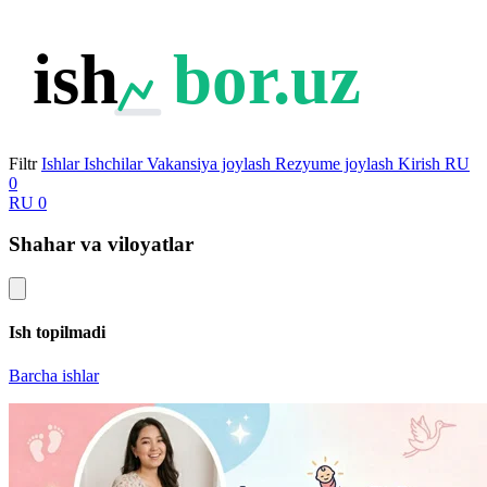
ish
bor.uz
Filtr
Ishlar
Ishchilar
Vakansiya joylash
Rezyume joylash
Kirish
RU
0
RU
0
Shahar va viloyatlar
Ish topilmadi
Barcha ishlar