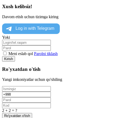
Xush kelibsiz!
Davom etish uchun tizimga kiring
Yoki
Meni eslab qol
Parolni tiklash
Kirish
Ro'yxatdan o'tish
Yangi imkoniyatlar uchun qo'shiling
2 + 2 = ?
Ro'yxatdan o'tish