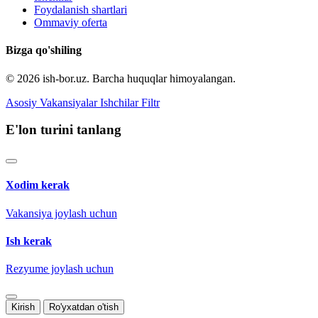
Foydalanish shartlari
Ommaviy oferta
Bizga qo'shiling
© 2026 ish-bor.uz. Barcha huquqlar himoyalangan.
Asosiy
Vakansiyalar
Ishchilar
Filtr
E'lon turini tanlang
Xodim kerak
Vakansiya joylash uchun
Ish kerak
Rezyume joylash uchun
Kirish
Ro'yxatdan o'tish