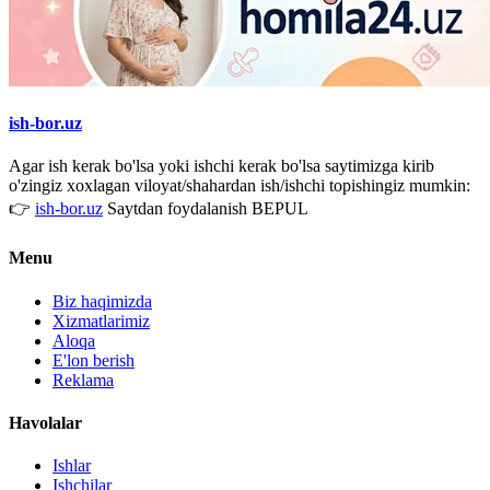
ish-bor.uz
Agar ish kerak bo'lsa yoki ishchi kerak bo'lsa saytimizga kirib
o'zingiz xoxlagan viloyat/shahardan ish/ishchi topishingiz mumkin:
👉
ish-bor.uz
Saytdan foydalanish BEPUL
Menu
Biz haqimizda
Xizmatlarimiz
Aloqa
E'lon berish
Reklama
Havolalar
Ishlar
Ishchilar