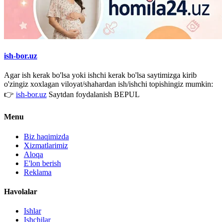
ish-bor.uz
Agar ish kerak bo'lsa yoki ishchi kerak bo'lsa saytimizga kirib
o'zingiz xoxlagan viloyat/shahardan ish/ishchi topishingiz mumkin:
👉
ish-bor.uz
Saytdan foydalanish BEPUL
Menu
Biz haqimizda
Xizmatlarimiz
Aloqa
E'lon berish
Reklama
Havolalar
Ishlar
Ishchilar