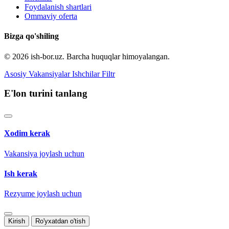
Foydalanish shartlari
Ommaviy oferta
Bizga qo'shiling
© 2026 ish-bor.uz. Barcha huquqlar himoyalangan.
Asosiy
Vakansiyalar
Ishchilar
Filtr
E'lon turini tanlang
Xodim kerak
Vakansiya joylash uchun
Ish kerak
Rezyume joylash uchun
Kirish
Ro'yxatdan o'tish