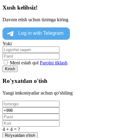
Xush kelibsiz!
Davom etish uchun tizimga kiring
Yoki
Meni eslab qol
Parolni tiklash
Kirish
Ro'yxatdan o'tish
Yangi imkoniyatlar uchun qo'shiling
4 + 4 = ?
Ro'yxatdan o'tish