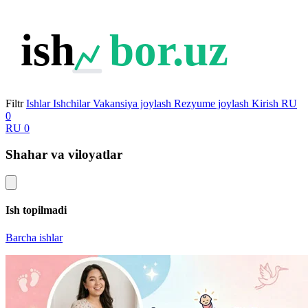
ish
bor.uz
Filtr
Ishlar
Ishchilar
Vakansiya joylash
Rezyume joylash
Kirish
RU
0
RU
0
Shahar va viloyatlar
Ish topilmadi
Barcha ishlar