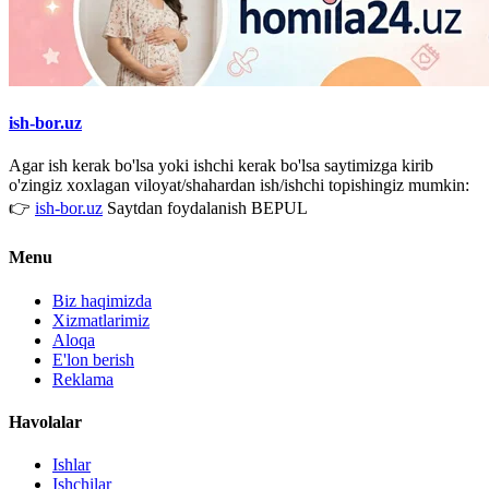
ish-bor.uz
Agar ish kerak bo'lsa yoki ishchi kerak bo'lsa saytimizga kirib
o'zingiz xoxlagan viloyat/shahardan ish/ishchi topishingiz mumkin:
👉
ish-bor.uz
Saytdan foydalanish BEPUL
Menu
Biz haqimizda
Xizmatlarimiz
Aloqa
E'lon berish
Reklama
Havolalar
Ishlar
Ishchilar