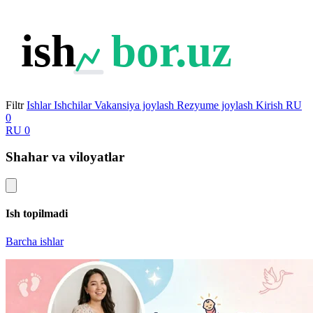
ish
bor.uz
Filtr
Ishlar
Ishchilar
Vakansiya joylash
Rezyume joylash
Kirish
RU
0
RU
0
Shahar va viloyatlar
Ish topilmadi
Barcha ishlar