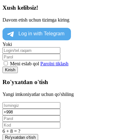
Xush kelibsiz!
Davom etish uchun tizimga kiring
Yoki
Meni eslab qol
Parolni tiklash
Kirish
Ro'yxatdan o'tish
Yangi imkoniyatlar uchun qo'shiling
6 + 8 = ?
Ro'yxatdan o'tish