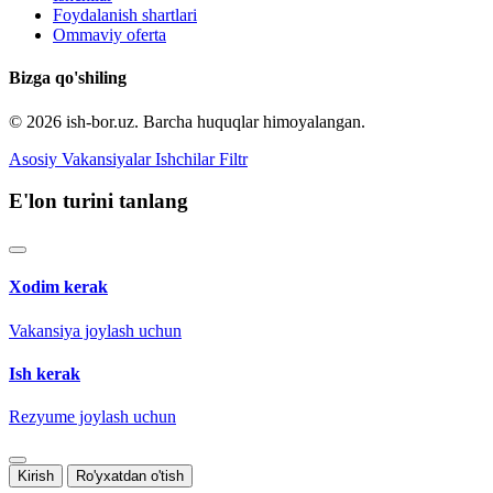
Foydalanish shartlari
Ommaviy oferta
Bizga qo'shiling
© 2026 ish-bor.uz. Barcha huquqlar himoyalangan.
Asosiy
Vakansiyalar
Ishchilar
Filtr
E'lon turini tanlang
Xodim kerak
Vakansiya joylash uchun
Ish kerak
Rezyume joylash uchun
Kirish
Ro'yxatdan o'tish