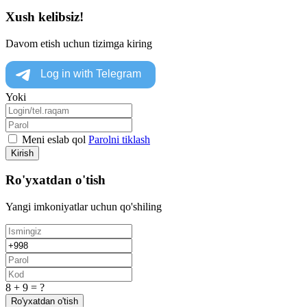
Xush kelibsiz!
Davom etish uchun tizimga kiring
Yoki
Meni eslab qol
Parolni tiklash
Kirish
Ro'yxatdan o'tish
Yangi imkoniyatlar uchun qo'shiling
8 + 9 = ?
Ro'yxatdan o'tish