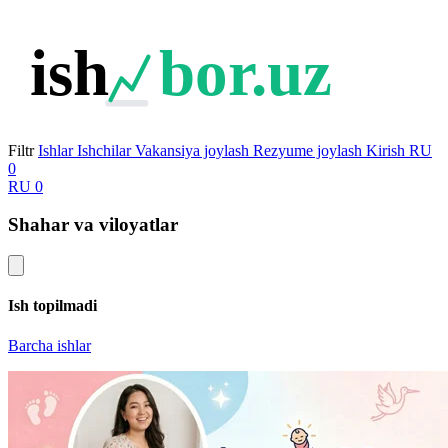
ish
bor.uz
Filtr
Ishlar
Ishchilar
Vakansiya joylash
Rezyume joylash
Kirish
RU
0
RU
0
Shahar va viloyatlar
Ish topilmadi
Barcha ishlar