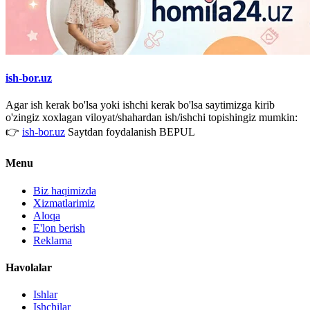
ish-bor.uz
Agar ish kerak bo'lsa yoki ishchi kerak bo'lsa saytimizga kirib
o'zingiz xoxlagan viloyat/shahardan ish/ishchi topishingiz mumkin:
👉
ish-bor.uz
Saytdan foydalanish BEPUL
Menu
Biz haqimizda
Xizmatlarimiz
Aloqa
E'lon berish
Reklama
Havolalar
Ishlar
Ishchilar