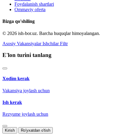
Foydalanish shartlari
Ommaviy oferta
Bizga qo'shiling
© 2026 ish-bor.uz. Barcha huquqlar himoyalangan.
Asosiy
Vakansiyalar
Ishchilar
Filtr
E'lon turini tanlang
Xodim kerak
Vakansiya joylash uchun
Ish kerak
Rezyume joylash uchun
Kirish
Ro'yxatdan o'tish