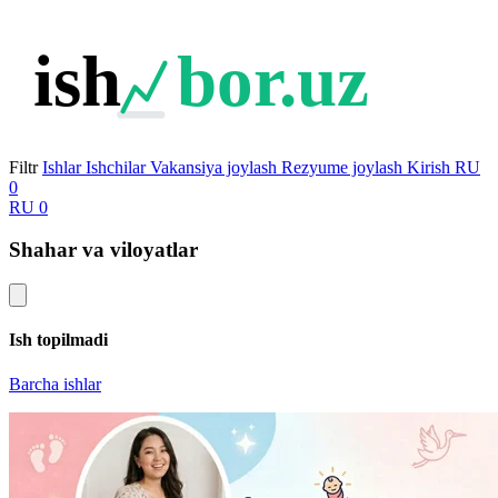
ish
bor.uz
Filtr
Ishlar
Ishchilar
Vakansiya joylash
Rezyume joylash
Kirish
RU
0
RU
0
Shahar va viloyatlar
Ish topilmadi
Barcha ishlar