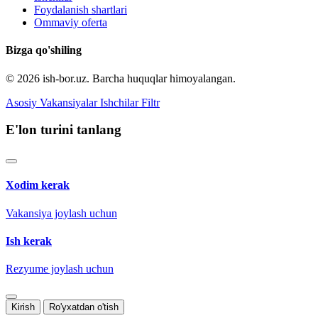
Foydalanish shartlari
Ommaviy oferta
Bizga qo'shiling
© 2026 ish-bor.uz. Barcha huquqlar himoyalangan.
Asosiy
Vakansiyalar
Ishchilar
Filtr
E'lon turini tanlang
Xodim kerak
Vakansiya joylash uchun
Ish kerak
Rezyume joylash uchun
Kirish
Ro'yxatdan o'tish