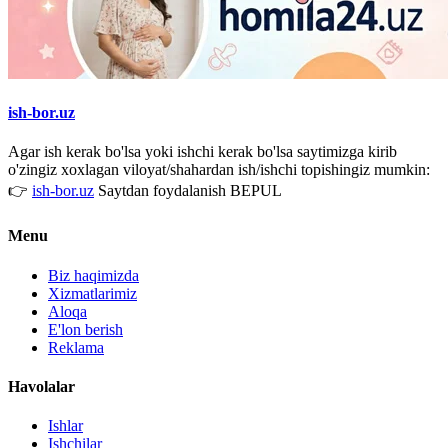
ish-bor.uz
Agar ish kerak bo'lsa yoki ishchi kerak bo'lsa saytimizga kirib
o'zingiz xoxlagan viloyat/shahardan ish/ishchi topishingiz mumkin:
👉
ish-bor.uz
Saytdan foydalanish BEPUL
Menu
Biz haqimizda
Xizmatlarimiz
Aloqa
E'lon berish
Reklama
Havolalar
Ishlar
Ishchilar