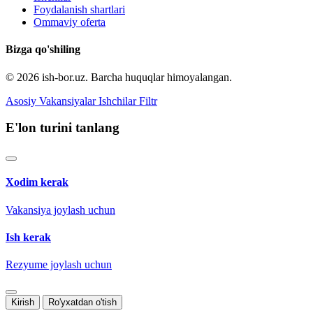
Foydalanish shartlari
Ommaviy oferta
Bizga qo'shiling
© 2026 ish-bor.uz. Barcha huquqlar himoyalangan.
Asosiy
Vakansiyalar
Ishchilar
Filtr
E'lon turini tanlang
Xodim kerak
Vakansiya joylash uchun
Ish kerak
Rezyume joylash uchun
Kirish
Ro'yxatdan o'tish