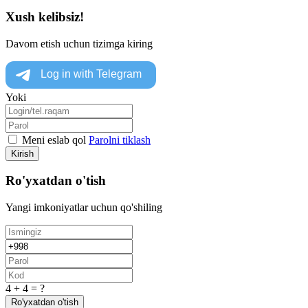
Xush kelibsiz!
Davom etish uchun tizimga kiring
Yoki
Meni eslab qol
Parolni tiklash
Kirish
Ro'yxatdan o'tish
Yangi imkoniyatlar uchun qo'shiling
4 + 4 = ?
Ro'yxatdan o'tish