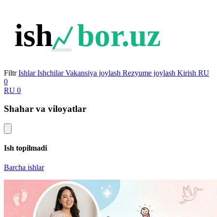
ish
bor.uz
Filtr
Ishlar
Ishchilar
Vakansiya joylash
Rezyume joylash
Kirish
RU
0
RU
0
Shahar va viloyatlar
Ish topilmadi
Barcha ishlar