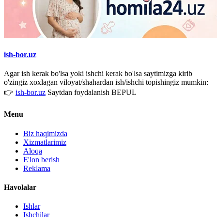
ish-bor.uz
Agar ish kerak bo'lsa yoki ishchi kerak bo'lsa saytimizga kirib
o'zingiz xoxlagan viloyat/shahardan ish/ishchi topishingiz mumkin:
👉
ish-bor.uz
Saytdan foydalanish BEPUL
Menu
Biz haqimizda
Xizmatlarimiz
Aloqa
E'lon berish
Reklama
Havolalar
Ishlar
Ishchilar