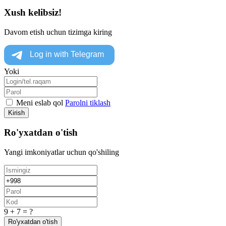
Xush kelibsiz!
Davom etish uchun tizimga kiring
Yoki
Meni eslab qol
Parolni tiklash
Kirish
Ro'yxatdan o'tish
Yangi imkoniyatlar uchun qo'shiling
9 + 7 = ?
Ro'yxatdan o'tish