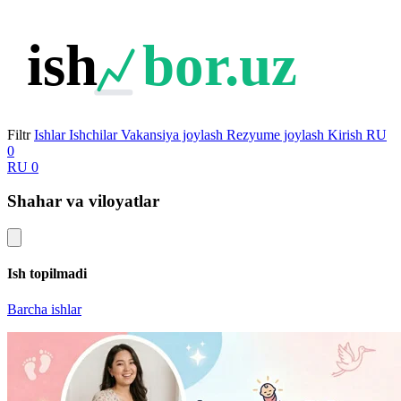
ish
bor.uz
Filtr
Ishlar
Ishchilar
Vakansiya joylash
Rezyume joylash
Kirish
RU
0
RU
0
Shahar va viloyatlar
Ish topilmadi
Barcha ishlar