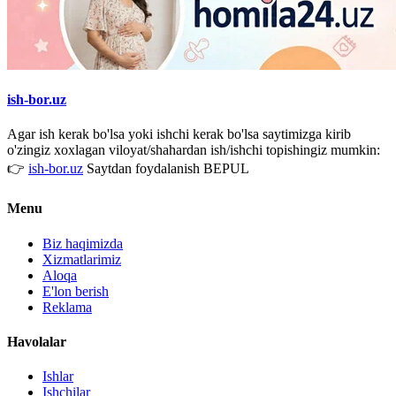
ish-bor.uz
Agar ish kerak bo'lsa yoki ishchi kerak bo'lsa saytimizga kirib
o'zingiz xoxlagan viloyat/shahardan ish/ishchi topishingiz mumkin:
👉
ish-bor.uz
Saytdan foydalanish BEPUL
Menu
Biz haqimizda
Xizmatlarimiz
Aloqa
E'lon berish
Reklama
Havolalar
Ishlar
Ishchilar