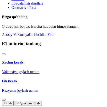
Foydalanish shartlari
Ommaviy oferta
Bizga qo'shiling
© 2026 ish-bor.uz. Barcha huquqlar himoyalangan.
Asosiy
Vakansiyalar
Ishchilar
Filtr
E'lon turini tanlang
Xodim kerak
Vakansiya joylash uchun
Ish kerak
Rezyume joylash uchun
Kirish
Ro'yxatdan o'tish