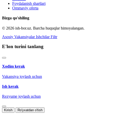
Foydalanish shartlari
Ommaviy oferta
Bizga qo'shiling
© 2026 ish-bor.uz. Barcha huquqlar himoyalangan.
Asosiy
Vakansiyalar
Ishchilar
Filtr
E'lon turini tanlang
Xodim kerak
Vakansiya joylash uchun
Ish kerak
Rezyume joylash uchun
Kirish
Ro'yxatdan o'tish