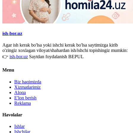
ish-bor.uz
Agar ish kerak bo'lsa yoki ishchi kerak bo'lsa saytimizga kirib
o'zingiz xoxlagan viloyat/shahardan ish/ishchi topishingiz mumkin:
👉
ish-bor.uz
Saytdan foydalanish BEPUL
Menu
Biz haqimizda
Xizmatlarimiz
Aloqa
E'lon berish
Reklama
Havolalar
Ishlar
Ishchilar