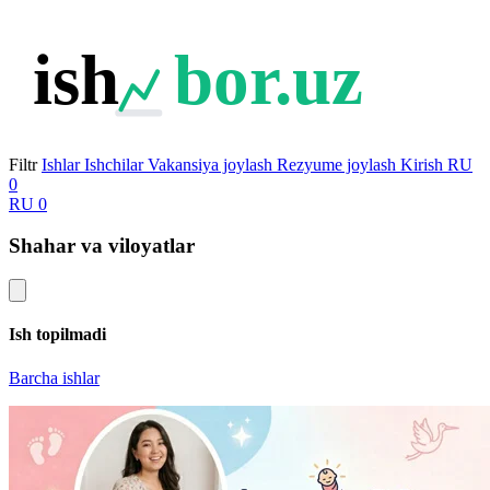
ish
bor.uz
Filtr
Ishlar
Ishchilar
Vakansiya joylash
Rezyume joylash
Kirish
RU
0
RU
0
Shahar va viloyatlar
Ish topilmadi
Barcha ishlar