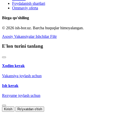
Foydalanish shartlari
Ommaviy oferta
Bizga qo'shiling
© 2026 ish-bor.uz. Barcha huquqlar himoyalangan.
Asosiy
Vakansiyalar
Ishchilar
Filtr
E'lon turini tanlang
Xodim kerak
Vakansiya joylash uchun
Ish kerak
Rezyume joylash uchun
Kirish
Ro'yxatdan o'tish