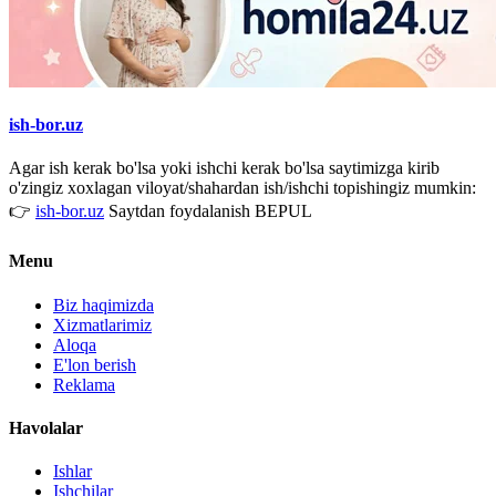
ish-bor.uz
Agar ish kerak bo'lsa yoki ishchi kerak bo'lsa saytimizga kirib
o'zingiz xoxlagan viloyat/shahardan ish/ishchi topishingiz mumkin:
👉
ish-bor.uz
Saytdan foydalanish BEPUL
Menu
Biz haqimizda
Xizmatlarimiz
Aloqa
E'lon berish
Reklama
Havolalar
Ishlar
Ishchilar