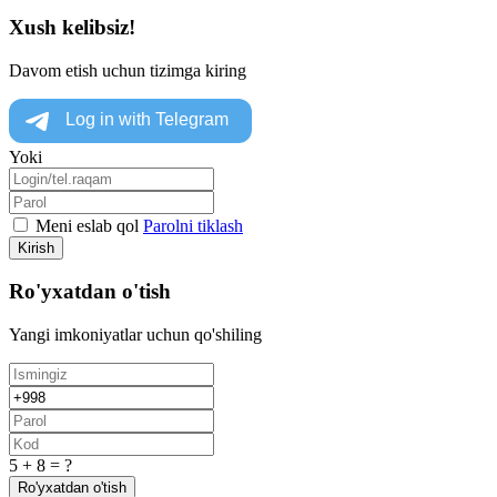
Xush kelibsiz!
Davom etish uchun tizimga kiring
Yoki
Meni eslab qol
Parolni tiklash
Kirish
Ro'yxatdan o'tish
Yangi imkoniyatlar uchun qo'shiling
5 + 8 = ?
Ro'yxatdan o'tish