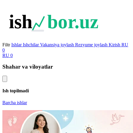
ish
bor.uz
Filtr
Ishlar
Ishchilar
Vakansiya joylash
Rezyume joylash
Kirish
RU
0
RU
0
Shahar va viloyatlar
Ish topilmadi
Barcha ishlar