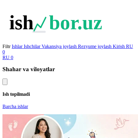
ish
bor.uz
Filtr
Ishlar
Ishchilar
Vakansiya joylash
Rezyume joylash
Kirish
RU
0
RU
0
Shahar va viloyatlar
Ish topilmadi
Barcha ishlar