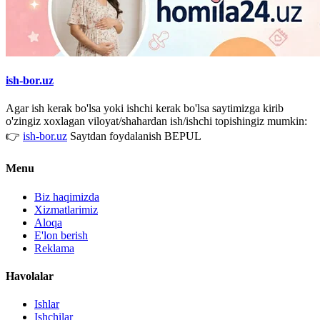
ish-bor.uz
Agar ish kerak bo'lsa yoki ishchi kerak bo'lsa saytimizga kirib
o'zingiz xoxlagan viloyat/shahardan ish/ishchi topishingiz mumkin:
👉
ish-bor.uz
Saytdan foydalanish BEPUL
Menu
Biz haqimizda
Xizmatlarimiz
Aloqa
E'lon berish
Reklama
Havolalar
Ishlar
Ishchilar