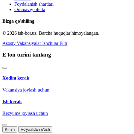
Foydalanish shartlari
Ommaviy oferta
Bizga qo'shiling
© 2026 ish-bor.uz. Barcha huquqlar himoyalangan.
Asosiy
Vakansiyalar
Ishchilar
Filtr
E'lon turini tanlang
Xodim kerak
Vakansiya joylash uchun
Ish kerak
Rezyume joylash uchun
Kirish
Ro'yxatdan o'tish