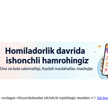
giz xoxlagan viloyat/shahardan ish/ishchi topishingiz mumkin: 👉
ish-bor