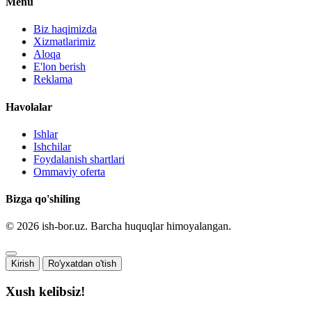
Menu
Biz haqimizda
Xizmatlarimiz
Aloqa
E'lon berish
Reklama
Havolalar
Ishlar
Ishchilar
Foydalanish shartlari
Ommaviy oferta
Bizga qo'shiling
© 2026 ish-bor.uz. Barcha huquqlar himoyalangan.
Kirish
Ro'yxatdan o'tish
Xush kelibsiz!