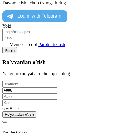
Davom etish uchun tizimga kiring
Yoki
Meni eslab qol
Parolni tiklash
Kirish
Ro'yxatdan o'tish
Yangi imkoniyatlar uchun qo'shiling
6 + 8 = ?
Ro'yxatdan o'tish
Parolni tiklash