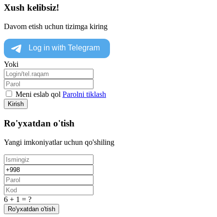
Xush kelibsiz!
Davom etish uchun tizimga kiring
Yoki
Meni eslab qol
Parolni tiklash
Kirish
Ro'yxatdan o'tish
Yangi imkoniyatlar uchun qo'shiling
6 + 1 = ?
Ro'yxatdan o'tish