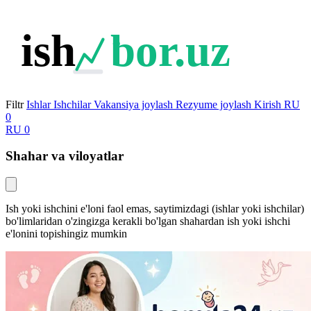
ish
bor.uz
Filtr
Ishlar
Ishchilar
Vakansiya joylash
Rezyume joylash
Kirish
RU
0
RU
0
Shahar va viloyatlar
Ish yoki ishchini e'loni faol emas, saytimizdagi (ishlar yoki ishchilar)
bo'limlaridan o'zingizga kerakli bo'lgan shahardan ish yoki ishchi
e'lonini topishingiz mumkin