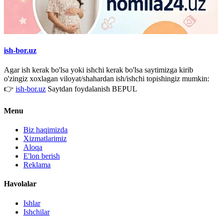
ish-bor.uz
Agar ish kerak bo'lsa yoki ishchi kerak bo'lsa saytimizga kirib
o'zingiz xoxlagan viloyat/shahardan ish/ishchi topishingiz mumkin:
👉
ish-bor.uz
Saytdan foydalanish BEPUL
Menu
Biz haqimizda
Xizmatlarimiz
Aloqa
E'lon berish
Reklama
Havolalar
Ishlar
Ishchilar