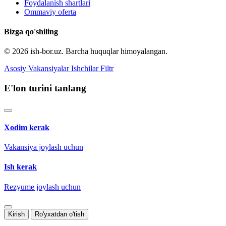
Foydalanish shartlari
Ommaviy oferta
Bizga qo'shiling
© 2026 ish-bor.uz. Barcha huquqlar himoyalangan.
Asosiy
Vakansiyalar
Ishchilar
Filtr
E'lon turini tanlang
Xodim kerak
Vakansiya joylash uchun
Ish kerak
Rezyume joylash uchun
Kirish
Ro'yxatdan o'tish