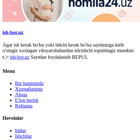
ish-bor.uz
Agar ish kerak bo'lsa yoki ishchi kerak bo'lsa saytimizga kirib
o'zingiz xoxlagan viloyat/shahardan ish/ishchi topishingiz mumkin:
👉
ish-bor.uz
Saytdan foydalanish BEPUL
Menu
Biz haqimizda
Xizmatlarimiz
Aloqa
E'lon berish
Reklama
Havolalar
Ishlar
Ishchilar