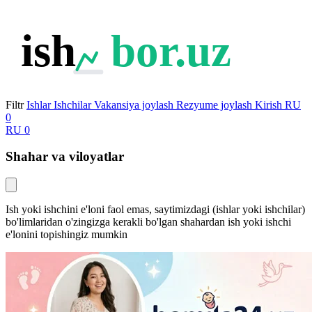
ish
bor.uz
Filtr
Ishlar
Ishchilar
Vakansiya joylash
Rezyume joylash
Kirish
RU
0
RU
0
Shahar va viloyatlar
Ish yoki ishchini e'loni faol emas, saytimizdagi (ishlar yoki ishchilar)
bo'limlaridan o'zingizga kerakli bo'lgan shahardan ish yoki ishchi
e'lonini topishingiz mumkin