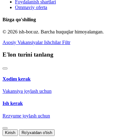
Foydalanish shartlari
Ommaviy oferta
Bizga qo'shiling
© 2026 ish-bor.uz. Barcha huquqlar himoyalangan.
Asosiy
Vakansiyalar
Ishchilar
Filtr
E'lon turini tanlang
Xodim kerak
Vakansiya joylash uchun
Ish kerak
Rezyume joylash uchun
Kirish
Ro'yxatdan o'tish