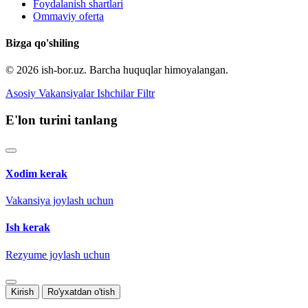
Foydalanish shartlari
Ommaviy oferta
Bizga qo'shiling
© 2026 ish-bor.uz. Barcha huquqlar himoyalangan.
Asosiy
Vakansiyalar
Ishchilar
Filtr
E'lon turini tanlang
Xodim kerak
Vakansiya joylash uchun
Ish kerak
Rezyume joylash uchun
Kirish
Ro'yxatdan o'tish