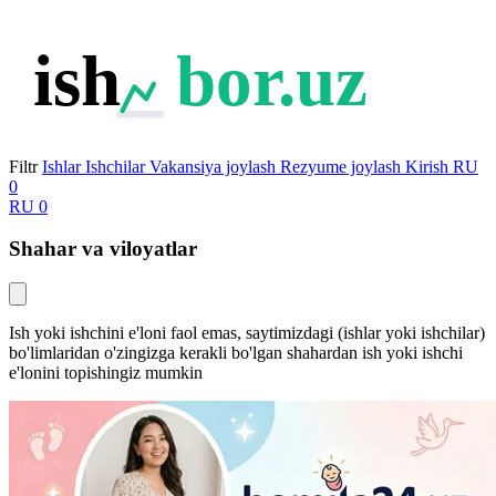
ish
bor.uz
Filtr
Ishlar
Ishchilar
Vakansiya joylash
Rezyume joylash
Kirish
RU
0
RU
0
Shahar va viloyatlar
Ish yoki ishchini e'loni faol emas, saytimizdagi (ishlar yoki ishchilar)
bo'limlaridan o'zingizga kerakli bo'lgan shahardan ish yoki ishchi
e'lonini topishingiz mumkin