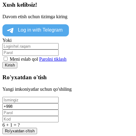
Xush kelibsiz!
Davom etish uchun tizimga kiring
Yoki
Meni eslab qol
Parolni tiklash
Kirish
Ro'yxatdan o'tish
Yangi imkoniyatlar uchun qo'shiling
6 + 1 = ?
Ro'yxatdan o'tish