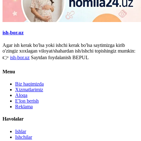
ish-bor.uz
Agar ish kerak bo'lsa yoki ishchi kerak bo'lsa saytimizga kirib
o'zingiz xoxlagan viloyat/shahardan ish/ishchi topishingiz mumkin:
👉
ish-bor.uz
Saytdan foydalanish BEPUL
Menu
Biz haqimizda
Xizmatlarimiz
Aloqa
E'lon berish
Reklama
Havolalar
Ishlar
Ishchilar