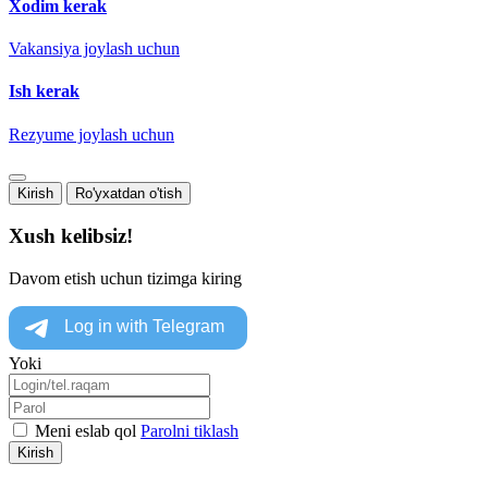
Xodim kerak
Vakansiya joylash uchun
Ish kerak
Rezyume joylash uchun
Kirish
Ro'yxatdan o'tish
Xush kelibsiz!
Davom etish uchun tizimga kiring
Yoki
Meni eslab qol
Parolni tiklash
Kirish