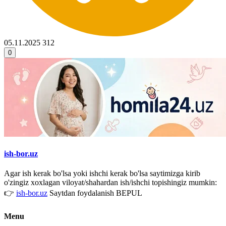
05.11.2025
312
0
ish-bor.uz
Agar ish kerak bo'lsa yoki ishchi kerak bo'lsa saytimizga kirib
o'zingiz xoxlagan viloyat/shahardan ish/ishchi topishingiz mumkin:
👉
ish-bor.uz
Saytdan foydalanish BEPUL
Menu