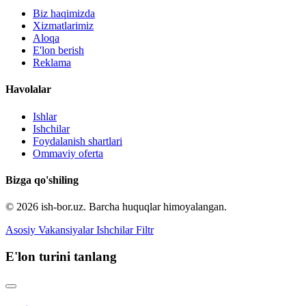
Biz haqimizda
Xizmatlarimiz
Aloqa
E'lon berish
Reklama
Havolalar
Ishlar
Ishchilar
Foydalanish shartlari
Ommaviy oferta
Bizga qo'shiling
© 2026 ish-bor.uz. Barcha huquqlar himoyalangan.
Asosiy
Vakansiyalar
Ishchilar
Filtr
E'lon turini tanlang