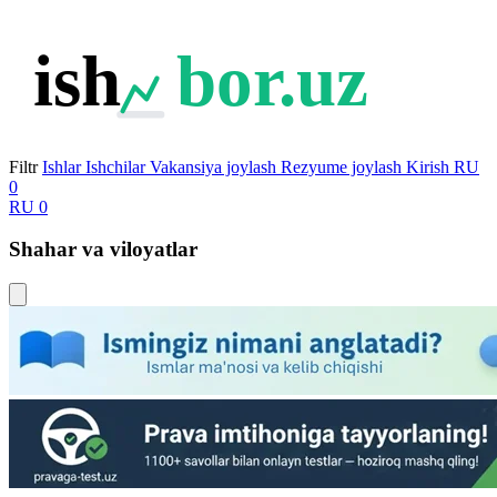
ish
bor.uz
Filtr
Ishlar
Ishchilar
Vakansiya joylash
Rezyume joylash
Kirish
RU
0
RU
0
Shahar va viloyatlar