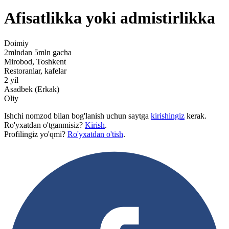
Afisatlikka yoki admistirlikka
Doimiy
2mlndan 5mln gacha
Mirobod, Toshkent
Restoranlar, kafelar
2 yil
Asadbek (Erkak)
Oliy
Ishchi nomzod bilan bog'lanish uchun saytga
kirishingiz
kerak.
Ro'yxatdan o'tganmisiz?
Kirish
.
Profilingiz yo'qmi?
Ro'yxatdan o'tish
.