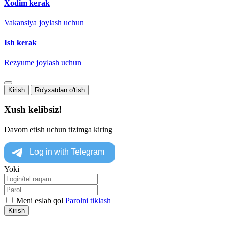
Xodim kerak
Vakansiya joylash uchun
Ish kerak
Rezyume joylash uchun
Kirish
Ro'yxatdan o'tish
Xush kelibsiz!
Davom etish uchun tizimga kiring
Yoki
Meni eslab qol
Parolni tiklash
Kirish