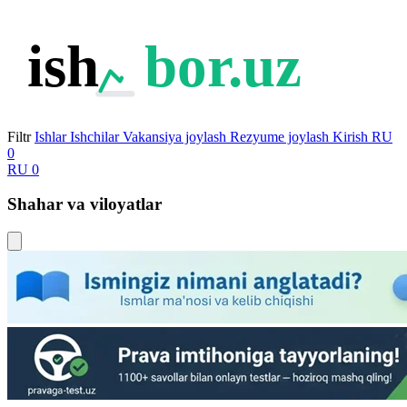
ish
bor.uz
Filtr
Ishlar
Ishchilar
Vakansiya joylash
Rezyume joylash
Kirish
RU
0
RU
0
Shahar va viloyatlar