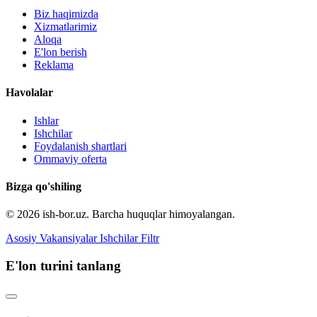
Biz haqimizda
Xizmatlarimiz
Aloqa
E'lon berish
Reklama
Havolalar
Ishlar
Ishchilar
Foydalanish shartlari
Ommaviy oferta
Bizga qo'shiling
© 2026 ish-bor.uz. Barcha huquqlar himoyalangan.
Asosiy
Vakansiyalar
Ishchilar
Filtr
E'lon turini tanlang