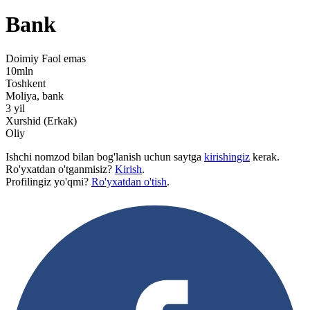
Bank
Doimiy
Faol emas
10mln
Toshkent
Moliya, bank
3 yil
Xurshid (Erkak)
Oliy
Ishchi nomzod bilan bog'lanish uchun saytga
kirishingiz
kerak.
Ro'yxatdan o'tganmisiz?
Kirish
.
Profilingiz yo'qmi?
Ro'yxatdan o'tish
.