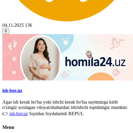
04.11.2025
136
0
ish-bor.uz
Agar ish kerak bo'lsa yoki ishchi kerak bo'lsa saytimizga kirib
o'zingiz xoxlagan viloyat/shahardan ish/ishchi topishingiz mumkin:
👉
ish-bor.uz
Saytdan foydalanish BEPUL
Menu