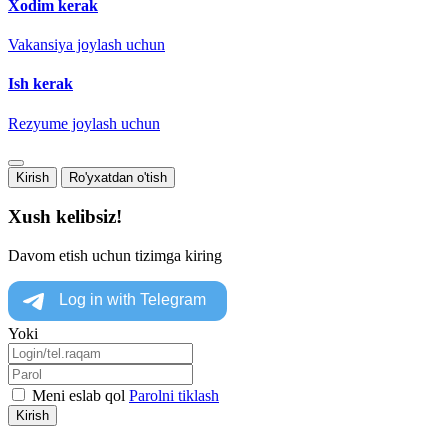
Xodim kerak
Vakansiya joylash uchun
Ish kerak
Rezyume joylash uchun
Kirish
Ro'yxatdan o'tish
Xush kelibsiz!
Davom etish uchun tizimga kiring
Yoki
Meni eslab qol
Parolni tiklash
Kirish