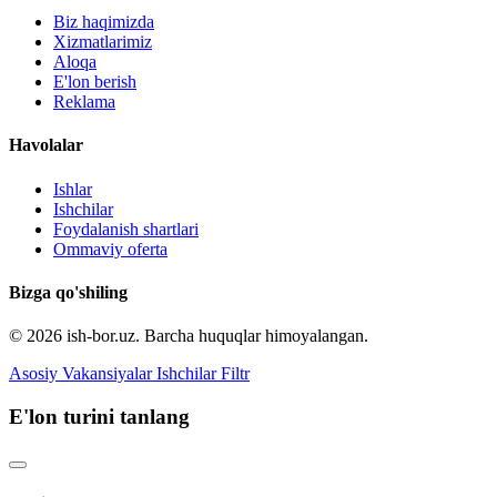
Biz haqimizda
Xizmatlarimiz
Aloqa
E'lon berish
Reklama
Havolalar
Ishlar
Ishchilar
Foydalanish shartlari
Ommaviy oferta
Bizga qo'shiling
© 2026 ish-bor.uz. Barcha huquqlar himoyalangan.
Asosiy
Vakansiyalar
Ishchilar
Filtr
E'lon turini tanlang