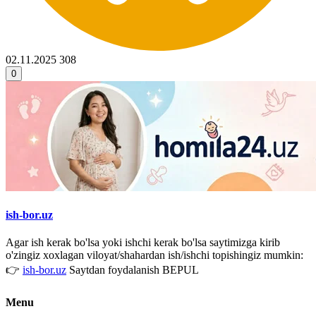
02.11.2025
308
0
ish-bor.uz
Agar ish kerak bo'lsa yoki ishchi kerak bo'lsa saytimizga kirib
o'zingiz xoxlagan viloyat/shahardan ish/ishchi topishingiz mumkin:
👉
ish-bor.uz
Saytdan foydalanish BEPUL
Menu