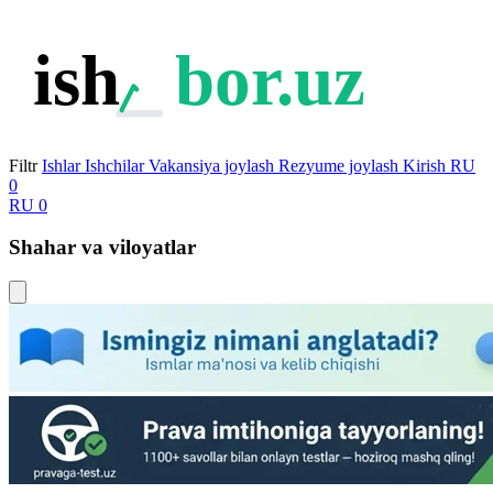
ish
bor.uz
Filtr
Ishlar
Ishchilar
Vakansiya joylash
Rezyume joylash
Kirish
RU
0
RU
0
Shahar va viloyatlar