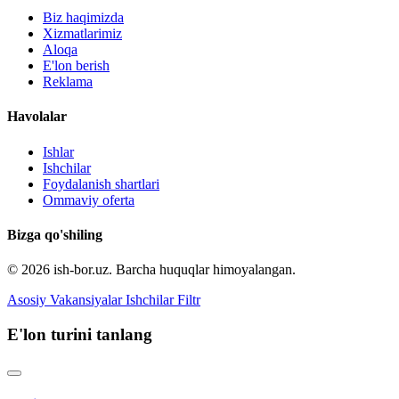
Biz haqimizda
Xizmatlarimiz
Aloqa
E'lon berish
Reklama
Havolalar
Ishlar
Ishchilar
Foydalanish shartlari
Ommaviy oferta
Bizga qo'shiling
© 2026 ish-bor.uz. Barcha huquqlar himoyalangan.
Asosiy
Vakansiyalar
Ishchilar
Filtr
E'lon turini tanlang