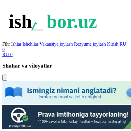
ish
bor.uz
Filtr
Ishlar
Ishchilar
Vakansiya joylash
Rezyume joylash
Kirish
RU
0
RU
0
Shahar va viloyatlar