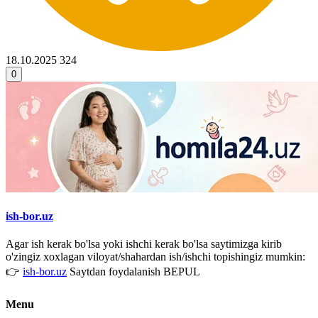
18.10.2025
324
0
ish-bor.uz
Agar ish kerak bo'lsa yoki ishchi kerak bo'lsa saytimizga kirib
o'zingiz xoxlagan viloyat/shahardan ish/ishchi topishingiz mumkin:
👉
ish-bor.uz
Saytdan foydalanish BEPUL
Menu