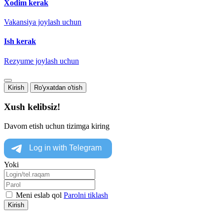
Xodim kerak
Vakansiya joylash uchun
Ish kerak
Rezyume joylash uchun
Kirish
Ro'yxatdan o'tish
Xush kelibsiz!
Davom etish uchun tizimga kiring
Yoki
Meni eslab qol
Parolni tiklash
Kirish