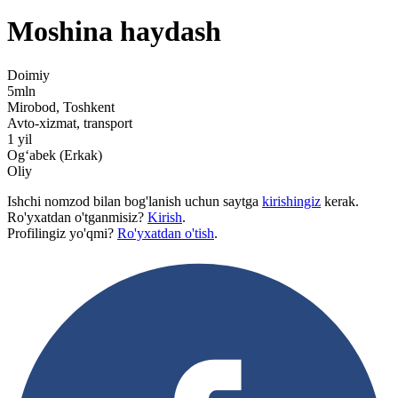
Moshina haydash
Doimiy
5mln
Mirobod, Toshkent
Avto-xizmat, transport
1 yil
Ogʻabek (Erkak)
Oliy
Ishchi nomzod bilan bog'lanish uchun saytga
kirishingiz
kerak.
Ro'yxatdan o'tganmisiz?
Kirish
.
Profilingiz yo'qmi?
Ro'yxatdan o'tish
.