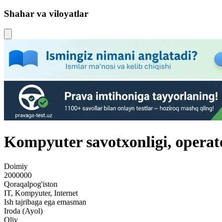
Shahar va viloyatlar
Kompyuter savotxonligi, operat
Doimiy
2000000
Qoraqalpog'iston
IT, Kompyuter, Internet
Ish tajribaga ega emasman
Iroda (Ayol)
Oliy