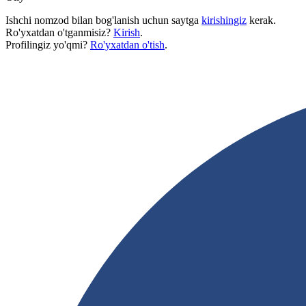
Ishchi nomzod bilan bog'lanish uchun saytga
kirishingiz
kerak.
Ro'yxatdan o'tganmisiz?
Kirish
.
Profilingiz yo'qmi?
Ro'yxatdan o'tish
.