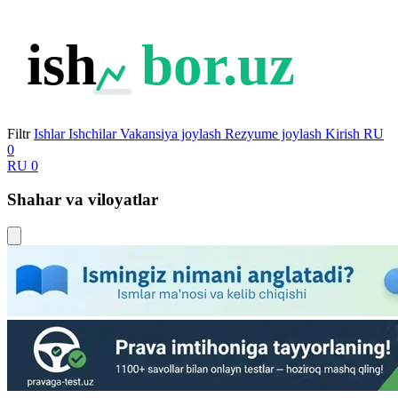
ish
bor.uz
Filtr
Ishlar
Ishchilar
Vakansiya joylash
Rezyume joylash
Kirish
RU
0
RU
0
Shahar va viloyatlar