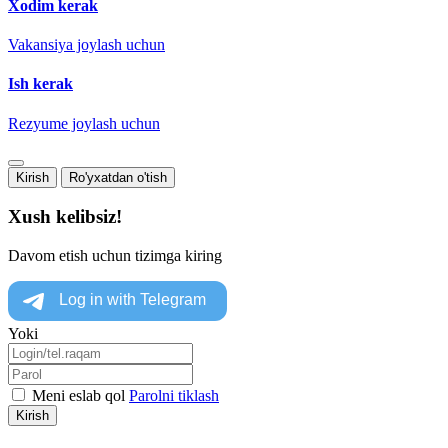
Xodim kerak
Vakansiya joylash uchun
Ish kerak
Rezyume joylash uchun
Kirish
Ro'yxatdan o'tish
Xush kelibsiz!
Davom etish uchun tizimga kiring
Yoki
Meni eslab qol
Parolni tiklash
Kirish