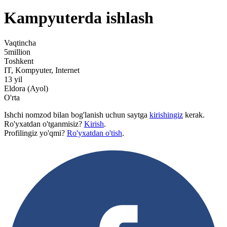
Kampyuterda ishlash
Vaqtincha
5million
Toshkent
IT, Kompyuter, Internet
13 yil
Eldora (Ayol)
O'rta
Ishchi nomzod bilan bog'lanish uchun saytga
kirishingiz
kerak.
Ro'yxatdan o'tganmisiz?
Kirish
.
Profilingiz yo'qmi?
Ro'yxatdan o'tish
.