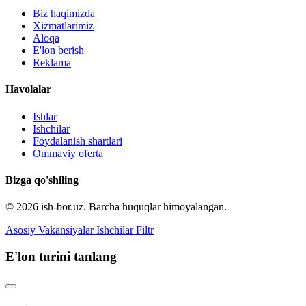
Biz haqimizda
Xizmatlarimiz
Aloqa
E'lon berish
Reklama
Havolalar
Ishlar
Ishchilar
Foydalanish shartlari
Ommaviy oferta
Bizga qo'shiling
© 2026 ish-bor.uz. Barcha huquqlar himoyalangan.
Asosiy
Vakansiyalar
Ishchilar
Filtr
E'lon turini tanlang