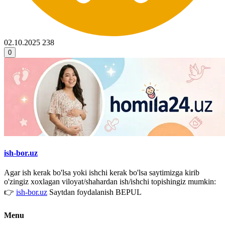
02.10.2025
238
0
ish-bor.uz
Agar ish kerak bo'lsa yoki ishchi kerak bo'lsa saytimizga kirib
o'zingiz xoxlagan viloyat/shahardan ish/ishchi topishingiz mumkin:
👉
ish-bor.uz
Saytdan foydalanish BEPUL
Menu