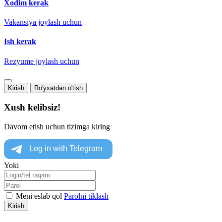
Xodim kerak
Vakansiya joylash uchun
Ish kerak
Rezyume joylash uchun
Kirish
Ro'yxatdan o'tish
Xush kelibsiz!
Davom etish uchun tizimga kiring
Yoki
Meni eslab qol
Parolni tiklash
Kirish