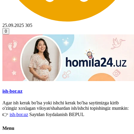
25.09.2025
305
0
ish-bor.uz
Agar ish kerak bo'lsa yoki ishchi kerak bo'lsa saytimizga kirib
o'zingiz xoxlagan viloyat/shahardan ish/ishchi topishingiz mumkin:
👉
ish-bor.uz
Saytdan foydalanish BEPUL
Menu