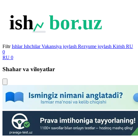
ish
bor.uz
Filtr
Ishlar
Ishchilar
Vakansiya joylash
Rezyume joylash
Kirish
RU
0
RU
0
Shahar va viloyatlar