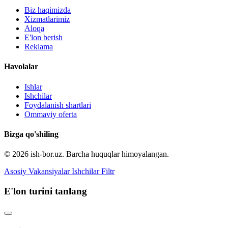
Biz haqimizda
Xizmatlarimiz
Aloqa
E'lon berish
Reklama
Havolalar
Ishlar
Ishchilar
Foydalanish shartlari
Ommaviy oferta
Bizga qo'shiling
© 2026 ish-bor.uz. Barcha huquqlar himoyalangan.
Asosiy
Vakansiyalar
Ishchilar
Filtr
E'lon turini tanlang