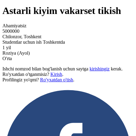
Astarli kiyim vakarset tikish
Ahamiyatsiz
5000000
Chilonzor, Toshkent
Studentlar uchun ish Toshkentda
1 yil
Roziya (Ayol)
O'rta
Ishchi nomzod bilan bog'lanish uchun saytga
kirishingiz
kerak.
Ro'yxatdan o'tganmisiz?
Kirish
.
Profilingiz yo'qmi?
Ro'yxatdan o'tish
.