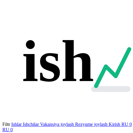
ish
Filtr
Ishlar
Ishchilar
Vakansiya joylash
Rezyume joylash
Kirish
RU
0
RU
0