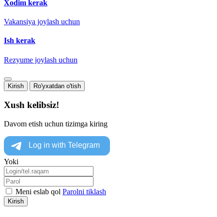
Xodim kerak
Vakansiya joylash uchun
Ish kerak
Rezyume joylash uchun
Kirish
Ro'yxatdan o'tish
Xush kelibsiz!
Davom etish uchun tizimga kiring
Yoki
Meni eslab qol
Parolni tiklash
Kirish