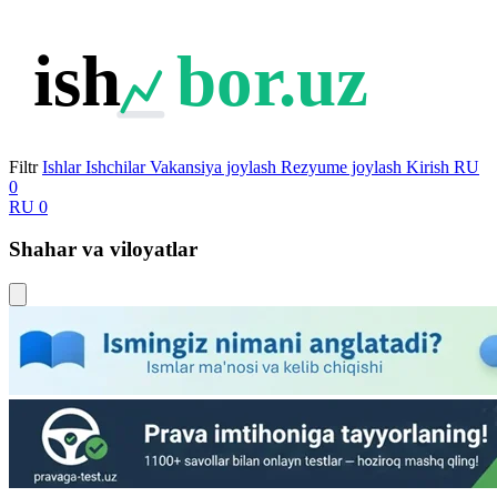
ish
bor.uz
Filtr
Ishlar
Ishchilar
Vakansiya joylash
Rezyume joylash
Kirish
RU
0
RU
0
Shahar va viloyatlar