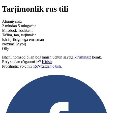
Tarjimonlik rus tili
Ahamiyatsiz
2 mlndan 5 mlngacha
Mirobod, Toshkent
Ta'lim, fan, tarjimalar
Ish tajribaga ega emasman
Nozima (Ayol)
Oliy
Ishchi nomzod bilan bog'lanish uchun saytga
kirishingiz
kerak.
Ro'yxatdan o'tganmisiz?
Kirish
.
Profilingiz yo'qmi?
Ro'yxatdan o'tish
.