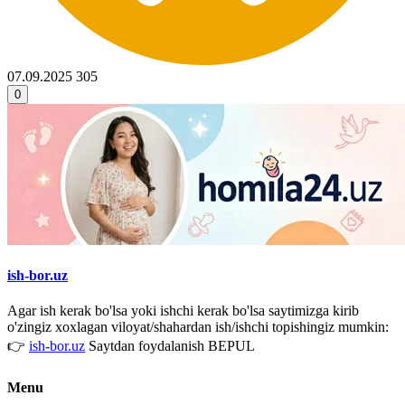
07.09.2025
305
0
ish-bor.uz
Agar ish kerak bo'lsa yoki ishchi kerak bo'lsa saytimizga kirib
o'zingiz xoxlagan viloyat/shahardan ish/ishchi topishingiz mumkin:
👉
ish-bor.uz
Saytdan foydalanish BEPUL
Menu