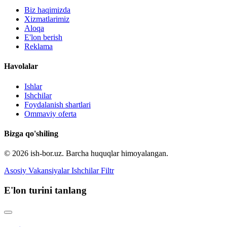
Biz haqimizda
Xizmatlarimiz
Aloqa
E'lon berish
Reklama
Havolalar
Ishlar
Ishchilar
Foydalanish shartlari
Ommaviy oferta
Bizga qo'shiling
© 2026 ish-bor.uz. Barcha huquqlar himoyalangan.
Asosiy
Vakansiyalar
Ishchilar
Filtr
E'lon turini tanlang