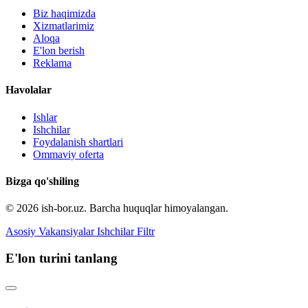
Biz haqimizda
Xizmatlarimiz
Aloqa
E'lon berish
Reklama
Havolalar
Ishlar
Ishchilar
Foydalanish shartlari
Ommaviy oferta
Bizga qo'shiling
© 2026 ish-bor.uz. Barcha huquqlar himoyalangan.
Asosiy
Vakansiyalar
Ishchilar
Filtr
E'lon turini tanlang