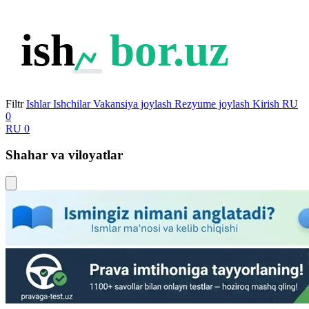
ish
bor.uz
Filtr
Ishlar
Ishchilar
Vakansiya joylash
Rezyume joylash
Kirish
RU
0
RU
0
Shahar va viloyatlar