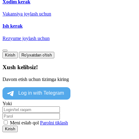
Xodim kerak
Vakansiya joylash uchun
Ish kerak
Rezyume joylash uchun
Kirish
Ro'yxatdan o'tish
Xush kelibsiz!
Davom etish uchun tizimga kiring
Yoki
Meni eslab qol
Parolni tiklash
Kirish