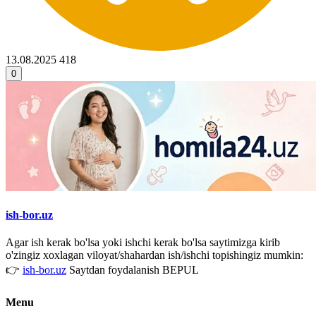
13.08.2025
418
0
ish-bor.uz
Agar ish kerak bo'lsa yoki ishchi kerak bo'lsa saytimizga kirib
o'zingiz xoxlagan viloyat/shahardan ish/ishchi topishingiz mumkin:
👉
ish-bor.uz
Saytdan foydalanish BEPUL
Menu