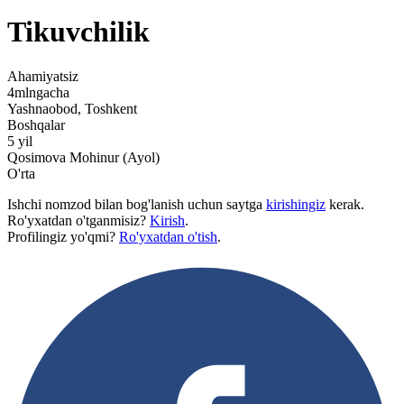
Tikuvchilik
Ahamiyatsiz
4mlngacha
Yashnaobod, Toshkent
Boshqalar
5 yil
Qosimova Mohinur (Ayol)
O'rta
Ishchi nomzod bilan bog'lanish uchun saytga
kirishingiz
kerak.
Ro'yxatdan o'tganmisiz?
Kirish
.
Profilingiz yo'qmi?
Ro'yxatdan o'tish
.