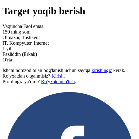
Target yoqib berish
Vaqtincha
Faol emas
150 ming som
Olmazor, Toshkent
IT, Kompyuter, Internet
1 yil
Fazliddin (Erkak)
O'rta
Ishchi nomzod bilan bog'lanish uchun saytga
kirishingiz
kerak.
Ro'yxatdan o'tganmisiz?
Kirish
.
Profilingiz yo'qmi?
Ro'yxatdan o'tish
.