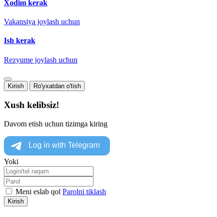
Xodim kerak
Vakansiya joylash uchun
Ish kerak
Rezyume joylash uchun
Kirish
Ro'yxatdan o'tish
Xush kelibsiz!
Davom etish uchun tizimga kiring
Yoki
Meni eslab qol
Parolni tiklash
Kirish