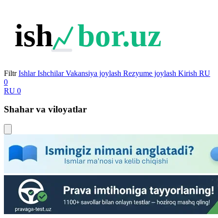
ish
bor.uz
Filtr
Ishlar
Ishchilar
Vakansiya joylash
Rezyume joylash
Kirish
RU
0
RU
0
Shahar va viloyatlar