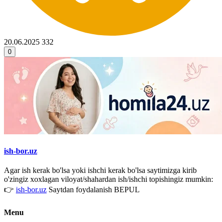
20.06.2025
332
0
ish-bor.uz
Agar ish kerak bo'lsa yoki ishchi kerak bo'lsa saytimizga kirib
o'zingiz xoxlagan viloyat/shahardan ish/ishchi topishingiz mumkin:
👉
ish-bor.uz
Saytdan foydalanish BEPUL
Menu