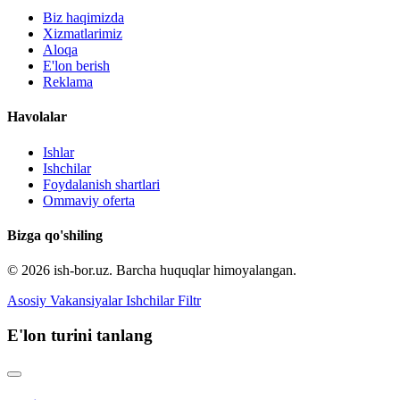
Biz haqimizda
Xizmatlarimiz
Aloqa
E'lon berish
Reklama
Havolalar
Ishlar
Ishchilar
Foydalanish shartlari
Ommaviy oferta
Bizga qo'shiling
© 2026 ish-bor.uz. Barcha huquqlar himoyalangan.
Asosiy
Vakansiyalar
Ishchilar
Filtr
E'lon turini tanlang