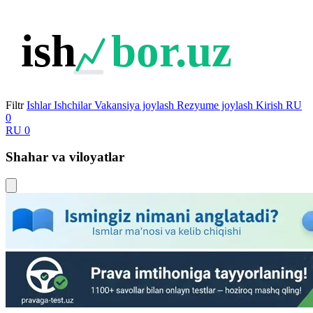
ish
bor.uz
Filtr
Ishlar
Ishchilar
Vakansiya joylash
Rezyume joylash
Kirish
RU
0
RU
0
Shahar va viloyatlar