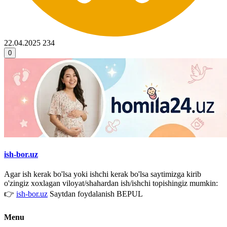
22.04.2025
234
0
ish-bor.uz
Agar ish kerak bo'lsa yoki ishchi kerak bo'lsa saytimizga kirib
o'zingiz xoxlagan viloyat/shahardan ish/ishchi topishingiz mumkin:
👉
ish-bor.uz
Saytdan foydalanish BEPUL
Menu