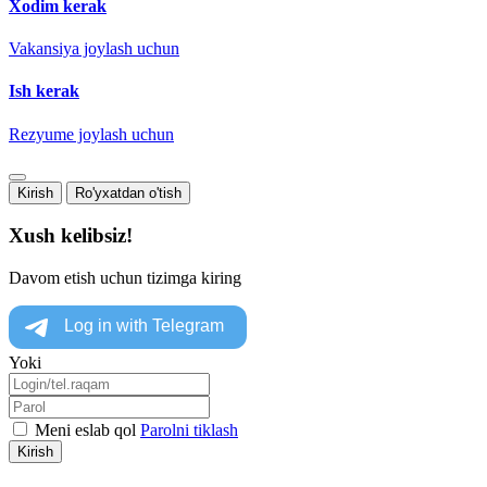
Xodim kerak
Vakansiya joylash uchun
Ish kerak
Rezyume joylash uchun
Kirish
Ro'yxatdan o'tish
Xush kelibsiz!
Davom etish uchun tizimga kiring
Yoki
Meni eslab qol
Parolni tiklash
Kirish