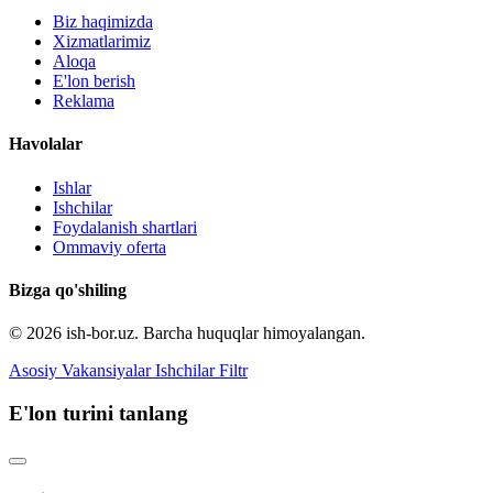
Biz haqimizda
Xizmatlarimiz
Aloqa
E'lon berish
Reklama
Havolalar
Ishlar
Ishchilar
Foydalanish shartlari
Ommaviy oferta
Bizga qo'shiling
© 2026 ish-bor.uz. Barcha huquqlar himoyalangan.
Asosiy
Vakansiyalar
Ishchilar
Filtr
E'lon turini tanlang