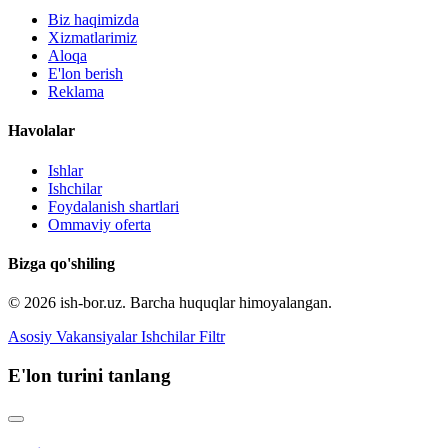
Biz haqimizda
Xizmatlarimiz
Aloqa
E'lon berish
Reklama
Havolalar
Ishlar
Ishchilar
Foydalanish shartlari
Ommaviy oferta
Bizga qo'shiling
© 2026 ish-bor.uz. Barcha huquqlar himoyalangan.
Asosiy
Vakansiyalar
Ishchilar
Filtr
E'lon turini tanlang