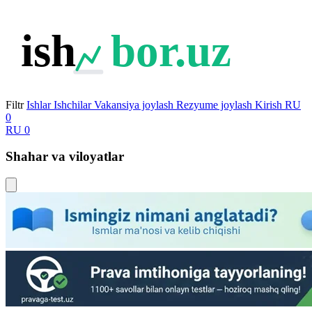
ish
bor.uz
Filtr
Ishlar
Ishchilar
Vakansiya joylash
Rezyume joylash
Kirish
RU
0
RU
0
Shahar va viloyatlar