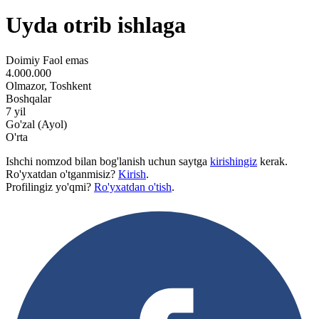
Uyda otrib ishlaga
Doimiy
Faol emas
4.000.000
Olmazor, Toshkent
Boshqalar
7 yil
Go'zal (Ayol)
O'rta
Ishchi nomzod bilan bog'lanish uchun saytga
kirishingiz
kerak.
Ro'yxatdan o'tganmisiz?
Kirish
.
Profilingiz yo'qmi?
Ro'yxatdan o'tish
.