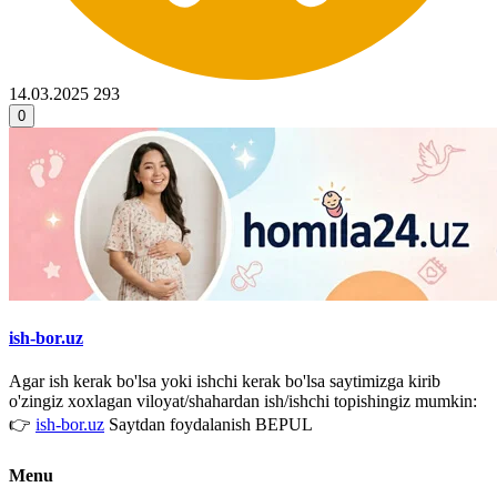
14.03.2025
293
0
ish-bor.uz
Agar ish kerak bo'lsa yoki ishchi kerak bo'lsa saytimizga kirib
o'zingiz xoxlagan viloyat/shahardan ish/ishchi topishingiz mumkin:
👉
ish-bor.uz
Saytdan foydalanish BEPUL
Menu