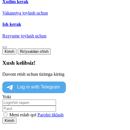
Xodim kerak
Vakansiya joylash uchun
Ish kerak
Rezyume joylash uchun
Kirish
Ro'yxatdan o'tish
Xush kelibsiz!
Davom etish uchun tizimga kiring
Yoki
Meni eslab qol
Parolni tiklash
Kirish