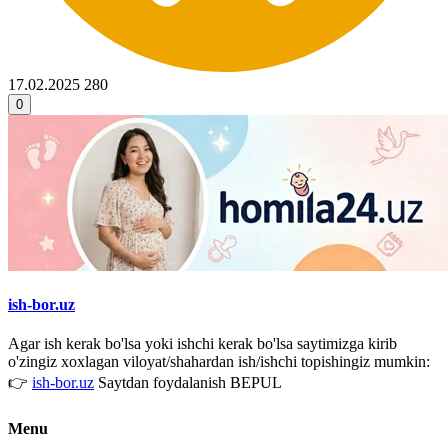
17.02.2025
280
0
ish-bor.uz
Agar ish kerak bo'lsa yoki ishchi kerak bo'lsa saytimizga kirib
o'zingiz xoxlagan viloyat/shahardan ish/ishchi topishingiz mumkin:
👉
ish-bor.uz
Saytdan foydalanish BEPUL
Menu