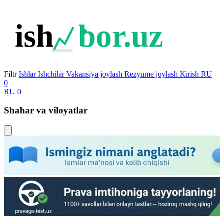
ish
bor.uz
Filtr
Ishlar
Ishchilar
Vakansiya joylash
Rezyume joylash
Kirish
RU
0
RU
0
Shahar va viloyatlar