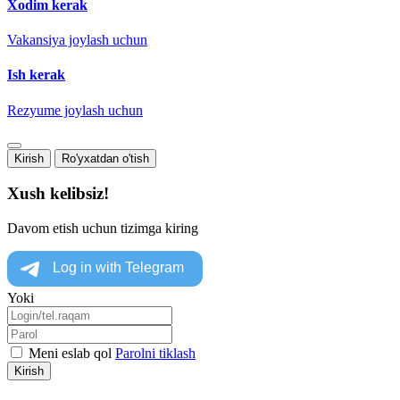
Xodim kerak
Vakansiya joylash uchun
Ish kerak
Rezyume joylash uchun
Kirish
Ro'yxatdan o'tish
Xush kelibsiz!
Davom etish uchun tizimga kiring
Yoki
Meni eslab qol
Parolni tiklash
Kirish