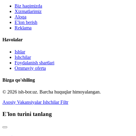
Biz haqimizda
Xizmatlarimiz
Aloqa
E'lon berish
Reklama
Havolalar
Ishlar
Ishchilar
Foydalanish shartlari
Ommaviy oferta
Bizga qo'shiling
© 2026 ish-bor.uz. Barcha huquqlar himoyalangan.
Asosiy
Vakansiyalar
Ishchilar
Filtr
E'lon turini tanlang