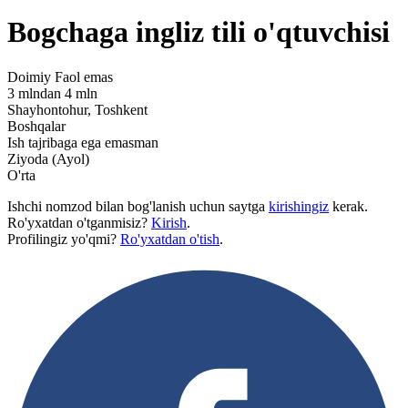
Bogchaga ingliz tili o'qtuvchisi
Doimiy
Faol emas
3 mlndan 4 mln
Shayhontohur, Toshkent
Boshqalar
Ish tajribaga ega emasman
Ziyoda (Ayol)
O'rta
Ishchi nomzod bilan bog'lanish uchun saytga
kirishingiz
kerak.
Ro'yxatdan o'tganmisiz?
Kirish
.
Profilingiz yo'qmi?
Ro'yxatdan o'tish
.