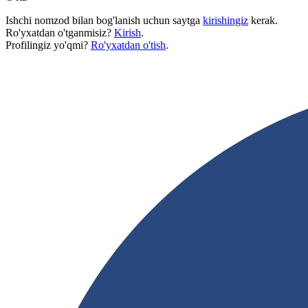
Ishchi nomzod bilan bog'lanish uchun saytga
kirishingiz
kerak.
Ro'yxatdan o'tganmisiz?
Kirish
.
Profilingiz yo'qmi?
Ro'yxatdan o'tish
.