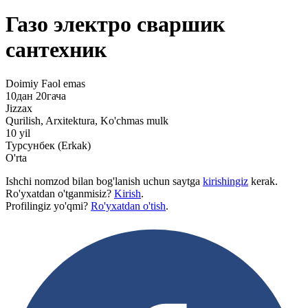
Газо электро сваршик
сантехник
Doimiy
Faol emas
10дан 20гача
Jizzax
Qurilish, Arxitektura, Ko'chmas mulk
10 yil
Турсунбек (Erkak)
O'rta
Ishchi nomzod bilan bog'lanish uchun saytga
kirishingiz
kerak.
Ro'yxatdan o'tganmisiz?
Kirish
.
Profilingiz yo'qmi?
Ro'yxatdan o'tish
.