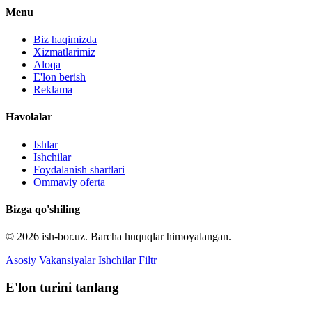
Menu
Biz haqimizda
Xizmatlarimiz
Aloqa
E'lon berish
Reklama
Havolalar
Ishlar
Ishchilar
Foydalanish shartlari
Ommaviy oferta
Bizga qo'shiling
© 2026 ish-bor.uz. Barcha huquqlar himoyalangan.
Asosiy
Vakansiyalar
Ishchilar
Filtr
E'lon turini tanlang