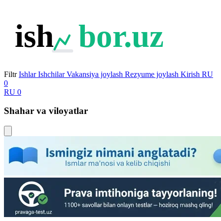
ish
bor.uz
Filtr
Ishlar
Ishchilar
Vakansiya joylash
Rezyume joylash
Kirish
RU
0
RU
0
Shahar va viloyatlar