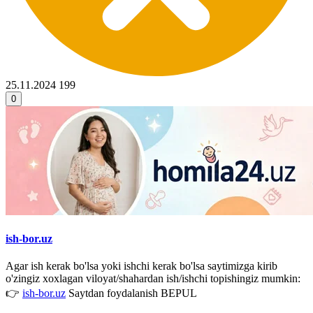
25.11.2024
199
0
ish-bor.uz
Agar ish kerak bo'lsa yoki ishchi kerak bo'lsa saytimizga kirib
o'zingiz xoxlagan viloyat/shahardan ish/ishchi topishingiz mumkin:
👉
ish-bor.uz
Saytdan foydalanish BEPUL